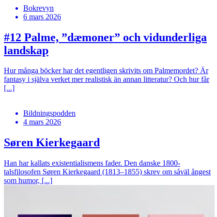
Bokrevyn
6 mars 2026
#12
Palme, ”dæmoner” och vidunderliga
landskap
Hur många böcker har det egentligen skrivits om Palmemordet? Är
fantasy i själva verket mer realistisk än annan litteratur? Och hur får
[...]
Bildningspodden
4 mars 2026
Søren Kierkegaard
Han har kallats existentialismens fader. Den danske 1800-
talsfilosofen Søren Kierkegaard (1813–1855) skrev om såväl ångest
som humor, [...]