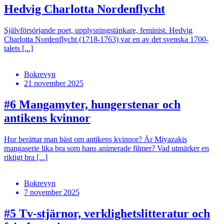
Hedvig Charlotta Nordenflycht
Självförsörjande poet, upplysningstänkare, feminist. Hedvig
Charlotta Nordenflycht (1718-1763) var en av det svenska 1700-
talets [...]
Bokrevyn
21 november 2025
#6
Mangamyter, hungerstenar och
antikens kvinnor
Hur berättar man bäst om antikens kvinnor? Är Miyazakis
mangaserie lika bra som hans animerade filmer? Vad utmärker en
riktigt bra [...]
Bokrevyn
7 november 2025
#5
Tv-stjärnor, verklighetslitteratur och