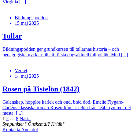
Virginia [...]
Bildningspodden
15 maj 2025
Tullar
Bildningspodden ger grundkursen till tullarnas historia – och
pedagogiska nycklar till att förstå dagsaktuell tullpolitik. Med [...]
Verket
14 maj 2025
Rosen på Tistelön (1842)
Galenskap, hopplös kärlek och ond, bråd död. Emelie Flygare-
Carléns klassiska roman Rosen från Tistelön från 1842 rymmer det
mesta. [...]
Sidnumrering
1
2
…
8
Nästa
Synpunkter? Önskemål? Kritik?
för
Kontakta Anekdot
inlägg