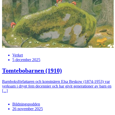
Verket
5 december 2025
Tomtebobarnen (1910)
Barnboksförfattaren och konstnären Elsa Beskow (1874-1953) var
verksam i drygt fem decennier och har givit generationer av barn en
[...]
Bildningspodden
26 november 2025