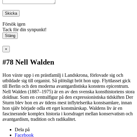
Skicka
Försök igen
Tack för din synpunkt!
Stäng
×
#78 Nell Walden
Hon växte upp i en prästfamilj i Landskrona, förlovade sig och
utbildade sig till organist. Så plötsligt bröt hon upp. Flyttlasset gick
till Berlin och den moderna avantgardistiska konstens epicentrum.
Nell Walden (1887–1975) är en av den svenska konsthistoriens stora
doldisar. Som en centralfigur på den expressionistiska tidskiften Der
Sturm blev hon en av tidens mest inflytelserika konstsamlare, innan
hon själv började odla ett eget konstnärskap. Waldens liv är en
fascinerande komplex historia i korsdraget mellan konservatism och
avantgardism, tradition och radikalitet.
Dela på
Facebook