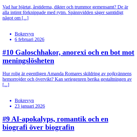
Vad har hjärtat, årstiderna, dikter och trummor gemensamt? De är
alla intimt förknippade med rytm. Spännvidden säger samtidigt
något om [...]
Bokrevyn
6 februari 2026
#10
Galoschhakor, anorexi och en bot mot
meningslösheten
Hur rolig är egentligen Amanda Romares skildring av pojkvännens
hemorrojder och övervikt? Kan seriegenren berika gestaltningen av
[...]
Bokrevyn
23 januari 2026
#9
AI-apokalyps, romantik och en
biografi över biografin