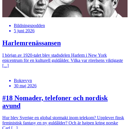
Bildningspodden
5 juni 2026
Harlemrenässansen
I början av 1920-talet blev stadsdelen Harlem i New York
epicentrum för en kulturell guldålder. Vilka var rörelsens viktigaste
[...]
Bokrevyn
30 maj 2026
#18
Nomader, telefoner och nordisk
avund
Hur blev Sverige en global stormakt inom telekom? Upplever finsk
feministisk fantasy en ny guldålder? Och är hajpen kring norske
Carl [...]