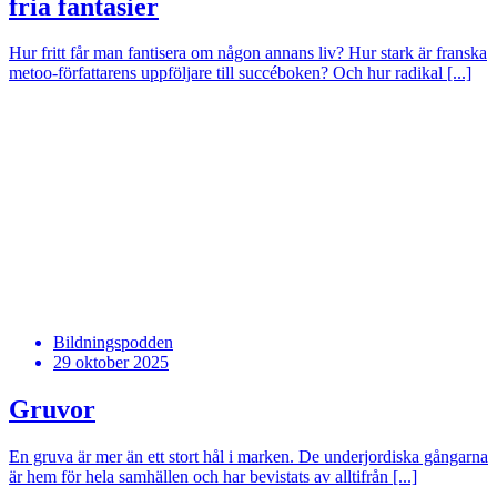
fria fantasier
Hur fritt får man fantisera om någon annans liv? Hur stark är franska
metoo-författarens uppföljare till succéboken? Och hur radikal [...]
Bildningspodden
29 oktober 2025
Gruvor
En gruva är mer än ett stort hål i marken. De underjordiska gångarna
är hem för hela samhällen och har bevistats av alltifrån [...]