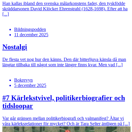
Han kallas ibland den svenska målarkonstens fader, den tyskfödde
skräddarsonen David Klöcker Ehrenstrahl (1628-1698). Efter att ha
[...]
Bildningspodden
11 december 2025
Nostalgi
De flesta vet nog hur den känns. Den där bitterljuva känsla då man
längtar tillbaka till något som inte längre finns kvar. Men vad [...]
Bokrevyn
5 december 2025
#7
Kärlekstvivel, politikerbiografier och
tidsloopar
Var går gränsen mellan politikerbiografi och valmanifest? Ältar vi
våra kärleksrelationer för mycket? Och är Tara Selter äntligen på [...]