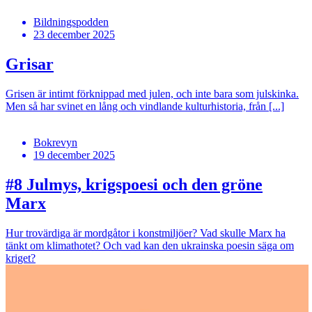
Bildningspodden
23 december 2025
Grisar
Grisen är intimt förknippad med julen, och inte bara som julskinka.
Men så har svinet en lång och vindlande kulturhistoria, från [...]
Bokrevyn
19 december 2025
#8
Julmys, krigspoesi och den gröne
Marx
Hur trovärdiga är mordgåtor i konstmiljöer? Vad skulle Marx ha
tänkt om klimathotet? Och vad kan den ukrainska poesin säga om
kriget?