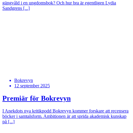
gängvåld i en ungdomsbok? Och hur bra är egentligen Lydia
Sandgrens [...]
Bokrevyn
12 september 2025
Premiär för Bokrevyn
I Anekdots nya kritikpodd Bokrevyn kommer forskare att recensera
böcker i samtalsform. Ambitionen är att sprida akademisk kunskap
på [...]