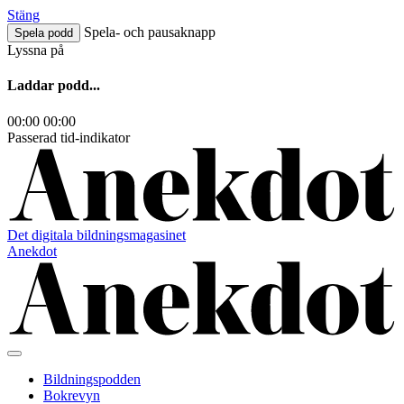
Hoppa
Stäng
till
Spela- och pausaknapp
Spela podd
innehåll
Lyssna på
Laddar podd...
00:00
00:00
Passerad tid-indikator
Det digitala bildningsmagasinet
Anekdot
Bildningspodden
Bokrevyn