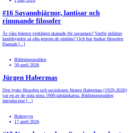
1 maj 2026
#16
Savannhjärnor, lantisar och
rimmande filosofer
Är våra hjärnor verkligen skapade för savannen? Varför skildras
landsbygden så ofta genom de utstötta? Och hur funkar filosofen
Hannah [...]
Bildningspodden
30 april 2026
Jürgen Habermas
Den tyske filosofen och sociologen Jürgen Habermas (1929-2026)
var en av de sista stora 1900-talstänkarna. Bildningspodden
introducerar [...]
Bokrevyn
17 april 2026