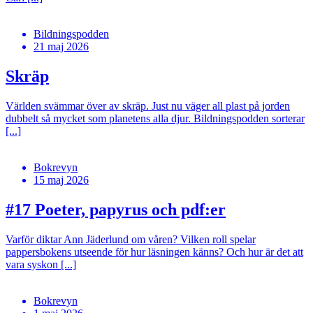
Bildningspodden
21 maj 2026
Skräp
Världen svämmar över av skräp. Just nu väger all plast på jorden
dubbelt så mycket som planetens alla djur. Bildningspodden sorterar
[...]
Bokrevyn
15 maj 2026
#17
Poeter, papyrus och pdf:er
Varför diktar Ann Jäderlund om våren? Vilken roll spelar
pappersbokens utseende för hur läsningen känns? Och hur är det att
vara syskon [...]
Bokrevyn