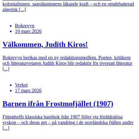
kolonialismen, sagoläsningens läkande kraft – och en omdebatterad
algerisk [...]
Bokrevyn
19 mars 2026
Välkommen, Judith Kiros!
Bokrevyn berikas med en ny redaktionsmedlem. Poeten, kritikern
och litteraturvetaren Judith Kiros blir redaktör för översatt litteratur
[...]
Verket
17 mars 2026
Barnen ifrån Frostmofjället (1907)
Fitinghoffs klassiska barnbok från 1907 följer sju föräldralösa
syskon – och deras get – på vandring i de norrländska fjällen under
[...]