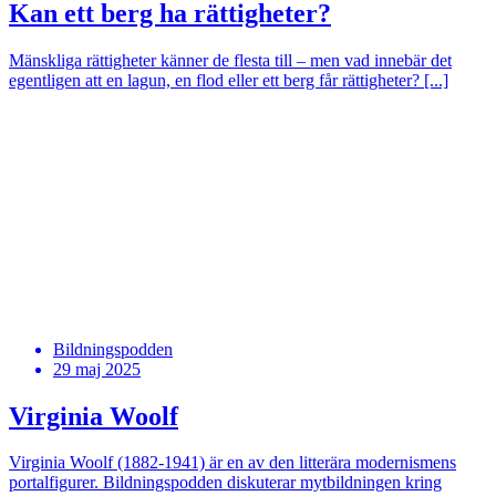
Kan ett berg ha rättigheter?
Mänskliga rättigheter känner de flesta till – men vad innebär det
egentligen att en lagun, en flod eller ett berg får rättigheter? [...]
Bildningspodden
29 maj 2025
Virginia Woolf
Virginia Woolf (1882-1941) är en av den litterära modernismens
portalfigurer. Bildningspodden diskuterar mytbildningen kring