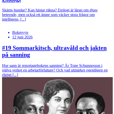
Skäms hundar? Kan hästar räkna? Etologi är läran om djurs
beteende, men också ett ämne som väcker stora frågor om
intelligens, [...]
Bokrevyn
12 juni 2026
#19
Sommarkitsch, ultravåld och jakten
på sanning
Hur sann är reportagebokens sanning? Är Tone Schunnesson i
själva verket en arbetarförfattare? Och vad utmärker egentligen en
riktigt [...]