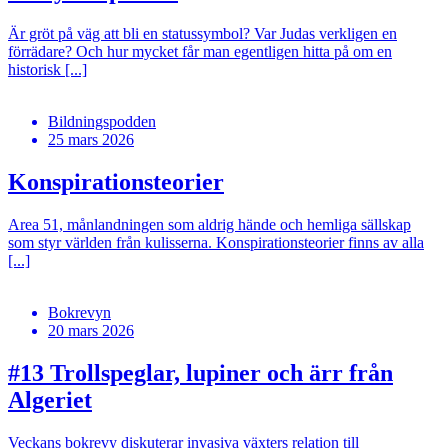
Är gröt på väg att bli en statussymbol? Var Judas verkligen en
förrädare? Och hur mycket får man egentligen hitta på om en
historisk [...]
Bildningspodden
25 mars 2026
Konspirationsteorier
Area 51, månlandningen som aldrig hände och hemliga sällskap
som styr världen från kulisserna. Konspirationsteorier finns av alla
[...]
Bokrevyn
20 mars 2026
#13
Trollspeglar, lupiner och ärr från
Algeriet
Veckans bokrevy diskuterar invasiva växters relation till