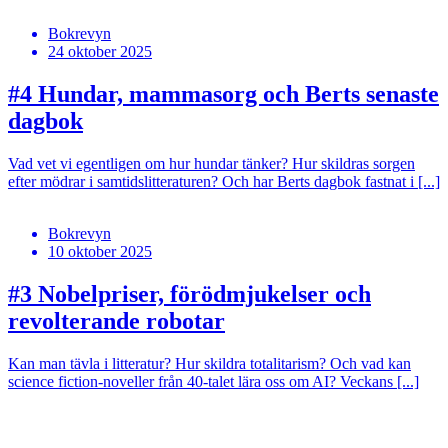
Bokrevyn
24 oktober 2025
#4
Hundar, mammasorg och Berts senaste
dagbok
Vad vet vi egentligen om hur hundar tänker? Hur skildras sorgen
efter mödrar i samtidslitteraturen? Och har Berts dagbok fastnat i [...]
Bokrevyn
10 oktober 2025
#3
Nobelpriser, förödmjukelser och
revolterande robotar
Kan man tävla i litteratur? Hur skildra totalitarism? Och vad kan
science fiction-noveller från 40-talet lära oss om AI? Veckans [...]