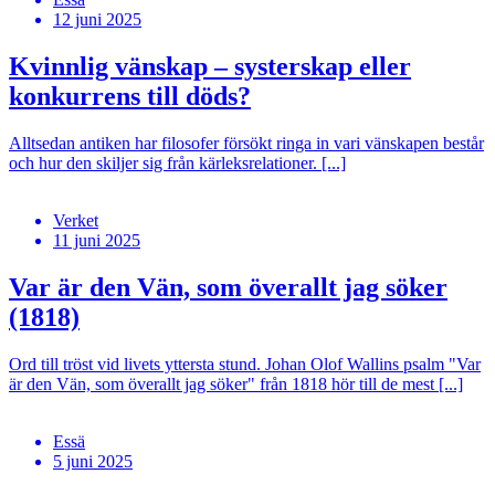
12 juni 2025
Kvinnlig vänskap – systerskap eller
konkurrens till döds?
Alltsedan antiken har filosofer försökt ringa in vari vänskapen består
och hur den skiljer sig från kärleksrelationer. [...]
Verket
11 juni 2025
Var är den Vän, som överallt jag söker
(1818)
Ord till tröst vid livets yttersta stund. Johan Olof Wallins psalm "Var
är den Vän, som överallt jag söker" från 1818 hör till de mest [...]
Essä
5 juni 2025