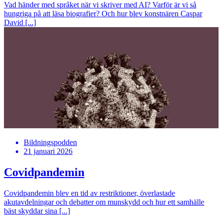
Vad händer med språket när vi skriver med AI? Varför är vi så
hungriga på att läsa biografier? Och hur blev konstnären Caspar
David [...]
Bildningspodden
21 januari 2026
Covidpandemin
Covidpandemin blev en tid av restriktioner, överlastade
akutavdelningar och debatter om munskydd och hur ett samhälle
bäst skyddar sina [...]