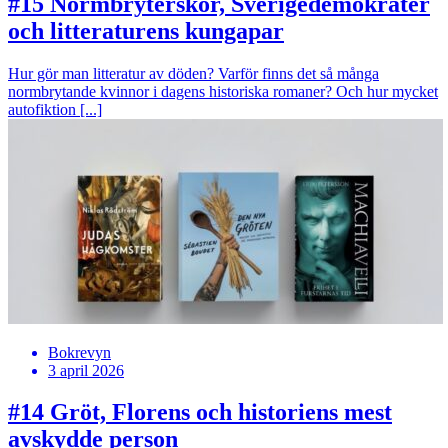
#15
Normbryterskor, Sverigedemokrater
och litteraturens kungapar
Hur gör man litteratur av döden? Varför finns det så många
normbrytande kvinnor i dagens historiska romaner? Och hur mycket
autofiktion [...]
Bokrevyn
3 april 2026
#14
Gröt, Florens och historiens mest
avskydde person