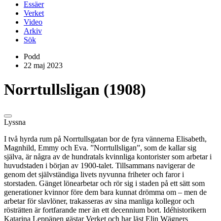
Essäer
Verket
Video
Arkiv
Sök
Podd
22 maj 2023
Norrtullsligan (1908)
Lyssna
I två hyrda rum på Norrtullsgatan bor de fyra vännerna Elisabeth,
Magnhild, Emmy och Eva. ”Norrtullsligan”, som de kallar sig
själva, är några av de hundratals kvinnliga kontorister som arbetar i
huvudstaden i början av 1900-talet. Tillsammans navigerar de
genom det självständiga livets nyvunna friheter och faror i
storstaden. Gänget lönearbetar och rör sig i staden på ett sätt som
generationer kvinnor före dem bara kunnat drömma om – men
de
arbetar för slavlöner, trakasseras av sina manliga kollegor och
rösträtten är fortfarande mer än ett decennium bort. Idéhistorikern
Katarina Leppänen gästar Verket och har läst Elin Wägners