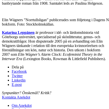
banbrytande roman från 1908. Samtalet leds av Paulina Helgeson.
Elin Wägners ”Norrtullsligan” publicerades som följetong i Dagens 
bokform. Foto: Stockholmskällan.
Katarina Leppänen
är professor i idé- och lärdomshistoria vid
Göteborgs universitet, specialiserad på skönlitteratur, genus- och
demokratifrågor. Hon disputerade 2005 på en avhandling om Elin
Wägners tänkande i relation till den europeiska kvinnorörelsen och
föreställningar om kön, natur och historia. Den utkom i bokform
2007 som
Elin Wägner’s Alarm Clock: Ecofeminist Theory in the
Interwar Era
(Lexington Books, Rowman & Littlefield Publishers).
Dela på
Facebook
Twitter
Linkedin
E-post
Synpunkter? Önskemål? Kritik?
Kontakta Anekdot
Om Anekdot