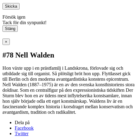
Skicka
Försök igen
Tack för din synpunkt!
Stäng
×
#78 Nell Walden
Hon växte upp i en prästfamilj i Landskrona, förlovade sig och
utbildade sig till organist. Så plötsligt bröt hon upp. Flyttlasset gick
till Berlin och den moderna avantgardistiska konstens epicentrum.
Nell Walden (1887–1975) är en av den svenska konsthistoriens stora
doldisar. Som en centralfigur på den expressionistiska tidskiften Der
Sturm blev hon en av tidens mest inflytelserika konstsamlare, innan
hon själv började odla ett eget konstnärskap. Waldens liv är en
fascinerande komplex historia i korsdraget mellan konservatism och
avantgardism, tradition och radikalitet.
Dela på
Facebook
Twitter