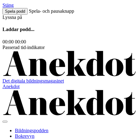
Hoppa
Stäng
till
Spela- och pausaknapp
Spela podd
innehåll
Lyssna på
Laddar podd...
00:00
00:00
Passerad tid-indikator
Det digitala bildningsmagasinet
Anekdot
Bildningspodden
Bokrevyn