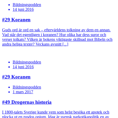
Bildningspodden
14 juni 2016
#29
Koranen
Guds ord är ord en sak – eftervärldens tolkning av dem en annan.
Vad står det egentligen i koranen? Hur olika har dess suror och
verser tolkats? Vilken är bokens viktigaste skillnad mot Bibeln och
andra heliga texter? Veckans avsnitt [...]
Bildningspodden
14 juni 2016
#29
Koranen
Bildningspodden
1 mars 2017
#49
Drogernas historia
I 1800-talets Sverige kunde vem som helst besöka ett apotek och
plocka ut en rusdos opium. Idag är svensk narkotikapolitik en av