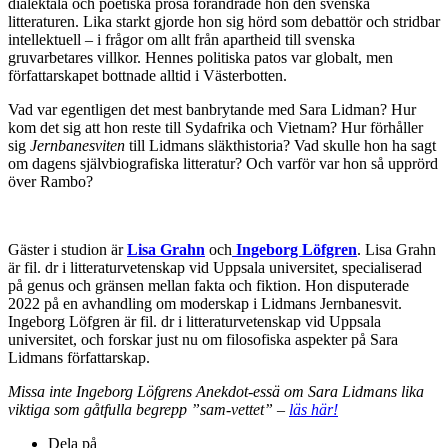
dialektala och poetiska prosa förändrade hon den svenska
litteraturen. Lika starkt gjorde hon sig hörd som debattör och stridbar
intellektuell – i frågor om allt från apartheid till svenska
gruvarbetares villkor. Hennes politiska patos var globalt, men
författarskapet bottnade alltid i Västerbotten.
Vad var egentligen det mest banbrytande med Sara Lidman? Hur
kom det sig att hon reste till Sydafrika och Vietnam? Hur förhåller
sig
Jernbanesviten
till Lidmans släkthistoria? Vad skulle hon ha sagt
om dagens självbiografiska litteratur? Och varför var hon så upprörd
över Rambo?
Gäster i studion är
Lisa Grahn
och
Ingeborg Löfgren
. Lisa Grahn
är fil. dr i litteraturvetenskap vid Uppsala universitet, specialiserad
på genus och gränsen mellan fakta och fiktion. Hon disputerade
2022 på en avhandling om moderskap i Lidmans Jernbanesvit.
Ingeborg Löfgren är fil. dr i litteraturvetenskap vid Uppsala
universitet, och forskar just nu om filosofiska aspekter på Sara
Lidmans författarskap.
Missa inte Ingeborg Löfgrens Anekdot-essä om Sara Lidmans lika
viktiga som gåtfulla begrepp ”sam-vettet” –
läs här!
Dela på