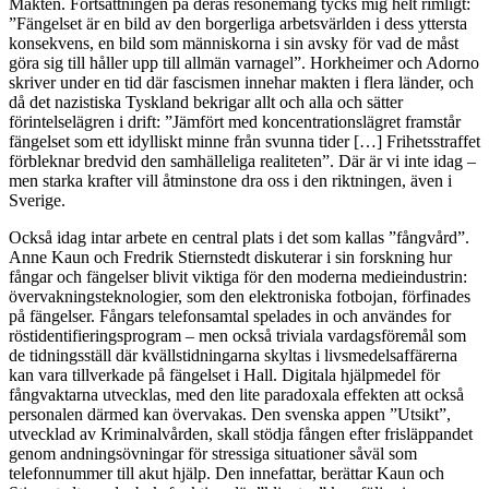
Makten. Fortsättningen på deras resonemang tycks mig helt rimligt:
”Fängelset är en bild av den borgerliga arbetsvärlden i dess yttersta
konsekvens, en bild som människorna i sin avsky för vad de måst
göra sig till håller upp till allmän varnagel”. Horkheimer och Adorno
skriver under en tid där fascismen innehar makten i flera länder, och
då det nazistiska Tyskland bekrigar allt och alla och sätter
förintelselägren i drift: ”Jämfört med koncentrationslägret framstår
fängelset som ett idylliskt minne från svunna tider […] Frihetsstraffet
förbleknar bredvid den samhälleliga realiteten”. Där är vi inte idag –
men starka krafter vill åtminstone dra oss i den riktningen, även i
Sverige.
Också idag intar arbete en central plats i det som kallas ”fångvård”.
Anne Kaun och Fredrik Stiernstedt diskuterar i sin forskning hur
fångar och fängelser blivit viktiga för den moderna medieindustrin:
övervakningsteknologier, som den elektroniska fotbojan, förfinades
på fängelser. Fångars telefonsamtal spelades in och användes for
röstidentifieringsprogram – men också triviala vardagsföremål som
de tidningsställ där kvällstidningarna skyltas i livsmedelsaffärerna
kan vara tillverkade på fängelset i Hall. Digitala hjälpmedel för
fångvaktarna utvecklas, med den lite paradoxala effekten att också
personalen därmed kan övervakas. Den svenska appen ”Utsikt”,
utvecklad av Kriminalvården, skall stödja fången efter frisläppandet
genom andningsövningar för stressiga situationer såväl som
telefonnummer till akut hjälp. Den innefattar, berättar Kaun och