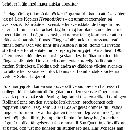
behöver hjälp med matematiska uppgifter.
En dag när jag tittar på de böcker fångarna fritt kan ta att läsa stöter
jag på Lars Keplers
Hypnotisören
– ett tummat exemplar, på
svenska. Alltså måste en svensk eller svensktalande fånge finnas
eller ha funnits på fängelset. Jag hör mig för bland studenterna men
ingen känner till någon svensk, det närmaste jag kommer är att en
irländsk fånge skall finnas. Fängelsebibliotek är intressanta: vad
finns i dem? Och vad finns inte? Anton Nilson, dömd till livstids
straffarbete för attentatet mot strejkbrytarfartyget ”Amalthea” 1908,
då en person dödades och många skadades, berättar om den tidens
fängelsebibliotek. De var helt dominerade av religiös litteratur,
medan Strindberg, Fröding och andra av dåtidens viktiga svenska
författare helt saknades – dock fanns där bland andaktsböckerna
verk av Selma Lagerlöf.
Först när jag skickar en snabböversatt version av den här essän till
colleget för faktakontroll får gåtan med den svenske fången som
läste Kepler kanske sin lösning. Jag får ett tips: en artikel i tidningen
Rolling Stone om den svenske låtskrivaren, producenten och
rapparen David Jassy som 2010 i Los Angeles dömdes till livstids
fängelse för mord av andra graden (”second degree murder”), men
med möjlighet till frigivning efter femton år. Jassy begärde efter
några år i olika fängelser att få komma till San Quentin, där villkoren
är bättre, och just möjligheter till studier erbjuds. Här lyckades han