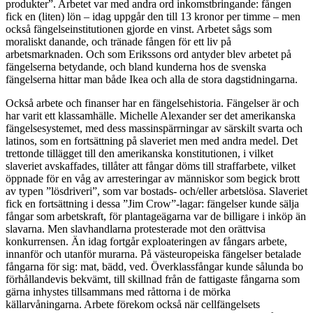
produkter”. Arbetet var med andra ord inkomstbringande: fången
fick en (liten) lön – idag uppgår den till 13 kronor per timme – men
också fängelseinstitutionen gjorde en vinst. Arbetet sågs som
moraliskt danande, och tränade fången för ett liv på
arbetsmarknaden. Och som Erikssons ord antyder blev arbetet på
fängelserna betydande, och bland kunderna hos de svenska
fängelserna hittar man både Ikea och alla de stora dagstidningarna.
Också arbete och finanser har en fängelsehistoria. Fängelser är och
har varit ett klassamhälle. Michelle Alexander ser det amerikanska
fängelsesystemet, med dess massinspärrningar av särskilt svarta och
latinos, som en fortsättning på slaveriet men med andra medel. Det
trettonde tillägget till den amerikanska konstitutionen, i vilket
slaveriet avskaffades, tillåter att fångar döms till straffarbete, vilket
öppnade för en våg av arresteringar av människor som begick brott
av typen ”lösdriveri”, som var bostads- och/eller arbetslösa. Slaveriet
fick en fortsättning i dessa ”Jim Crow”-lagar: fängelser kunde sälja
fångar som arbetskraft, för plantageägarna var de billigare i inköp än
slavarna. Men slavhandlarna protesterade mot den orättvisa
konkurrensen. Än idag fortgår exploateringen av fångars arbete,
innanför och utanför murarna. På västeuropeiska fängelser betalade
fångarna för sig: mat, bädd, ved. Överklassfångar kunde sålunda bo
förhållandevis bekvämt, till skillnad från de fattigaste fångarna som
gärna inhystes tillsammans med råttorna i de mörka
källarvåningarna. Arbete förekom också när cellfängelsets