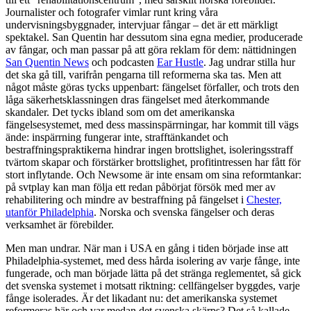
Journalister och fotografer vimlar runt kring våra
undervisningsbyggnader, intervjuar fångar – det är ett märkligt
spektakel. San Quentin har dessutom sina egna medier, producerade
av fångar, och man passar på att göra reklam för dem: nättidningen
San Quentin News
och podcasten
Ear Hustle
. Jag undrar stilla hur
det ska gå till, varifrån pengarna till reformerna ska tas. Men att
något måste göras tycks uppenbart: fängelset förfaller, och trots den
låga säkerhetsklassningen dras fängelset med återkommande
skandaler. Det tycks ibland som om det amerikanska
fängelsesystemet, med dess massinspärrningar, har kommit till vägs
ände: inspärrning fungerar inte, strafftänkandet och
bestraffningspraktikerna hindrar ingen brottslighet, isoleringsstraff
tvärtom skapar och förstärker brottslighet, profitintressen har fått för
stort inflytande. Och Newsome är inte ensam om sina reformtankar:
på svtplay kan man följa ett redan påbörjat försök med mer av
rehabilitering och mindre av bestraffning på fängelset i
Chester,
utanför Philadelphia
. Norska och svenska fängelser och deras
verksamhet är förebilder.
Men man undrar. När man i USA en gång i tiden började inse att
Philadelphia-systemet, med dess hårda isolering av varje fånge, inte
fungerade, och man började lätta på det stränga reglementet, så gick
det svenska systemet i motsatt riktning: cellfängelser byggdes, varje
fånge isolerades. Är det likadant nu: det amerikanska systemet
reformeras här och var medan det svenska skärps? Det så kallade