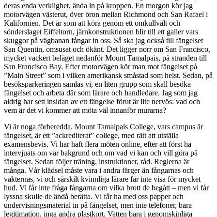
deras enda verklighet, ända in på kroppen. En morgon kör jag
motorvägen västerut, över bron mellan Richmond och San Rafael i
Kalifornien. Det är som att köra genom ett omkullvält och
sönderslaget Eiffeltorn, järnkonstruktionen blir till ett galler vars
skuggor på vägbanan fångar in oss. Så ska jag också till fängelset
San Quentin, omsusat och ökänt. Det ligger norr om San Francisco,
mycket vackert beläget nedanför Mount Tamalpais, på stranden till
San Francisco Bay. Efter motorvägen kör man mot fängelset på
”Main Street” som i vilken amerikansk småstad som helst. Sedan, på
besöksparkeringen samlas vi, en liten grupp som skall besöka
fängelset och arbeta där som lärare och handledare. Jag som jag
aldrig har sett insidan av ett fängelse förut är lite nervös: vad och
vem är det vi kommer att möta väl innanför murarna?
Vi är noga förberedda. Mount Tamalpais College, vars campus är
fängelset, är ett ”ackrediterat” college, med rätt att utställa
examensbevis. Vi har haft flera möten online, efter att först ha
intervjuats om vår bakgrund och om vad vi kan och vill göra på
fängelset. Sedan följer träning, instruktioner, råd. Reglerna är
många. Vår klädsel måste vara i andra färger än fångarnas och
vakternas, vi och särskilt kvinnliga lärare får inte visa för mycket
hud. Vi får inte fråga fångarna om vilka brott de begått – men vi får
lyssna skulle de ändå berätta. Vi får ha med oss papper och
undervisningsmaterial in på fängelset, men inte telefoner, bara
legitimation, inga andra plastkort. Vatten bara i genomskinliga