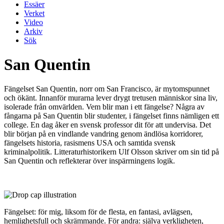
Essäer
Verket
Video
Arkiv
Sök
San Quentin
Fängelset San Quentin, norr om San Francisco, är mytomspunnet
och ökänt. Innanför murarna lever drygt tretusen människor sina liv,
isolerade från omvärlden. Vem blir man i ett fängelse? Några av
fångarna på San Quentin blir studenter, i fängelset finns nämligen ett
college. En dag åker en svensk professor dit för att undervisa. Det
blir början på en vindlande vandring genom ändlösa korridorer,
fängelsets historia, rasismens USA och samtida svensk
kriminalpolitik. Litteraturhistorikern Ulf Olsson skriver om sin tid på
San Quentin och reflekterar över inspärrningens logik.
Fängelset: för mig, liksom för de flesta, en fantasi, avlägsen,
hemlighetsfull och skrämmande. För andra: själva verkligheten,