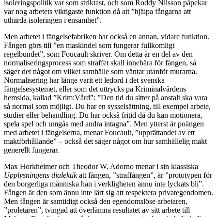
isoleringspolitik var som striktast, och som Roddy Nilsson påpekar
var nog arbetets viktigaste funktion då att ”hjälpa fångarna att
uthärda isoleringen i ensamhet”.
Men arbetet i fängelsefabriken har också en annan, vidare funktion.
Fången görs till ”en maskindel som fungerar fullkomligt
regelbundet”, som Foucault skriver. Om detta är en del av den
normaliseringsprocess som straffet skall innebära för fången, så
säger det något om vilket samhälle som väntar utanför murarna.
Normalisering har länge varit ett ledord i det svenska
fängelsesystemet, eller som det uttrycks på Kriminalvårdens
hemsida, kallad ”Krim:Vård”: ”Den tid du sitter på anstalt ska vara
så normal som möjligt. Du har en sysselsättning, till exempel arbete,
studier eller behandling. Du har också fritid då du kan motionera,
spela spel och umgås med andra intagna”. Men ytterst är poängen
med arbetet i fängelserna, menar Foucault, ”upprättandet av ett
maktförhållande” – också det säger något om hur samhällelig makt
generellt fungerar.
Max Horkheimer och Theodor W. Adorno menar i sin klassiska
Upplysningens dialektik
att fången, ”straffången”, är ”prototypen för
den borgerliga människa han i verkligheten ännu inte lyckats bli”.
Fången är den som ännu inte lärt sig att respektera privategendomen.
Men fången är samtidigt också den egendomslöse arbetaren,
”proletären”, tvingad att överlämna resultatet av sitt arbete till