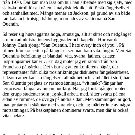
från 1970. Där kan man läsa om hur han arbetade med sig själv, med
själv-kontroll för att nå en ”analytisk teknik” att förstå fängelselivet
och samhället med. Många menar att Jackson, på grund av sin både
radikala och trotsiga hållning, mördades av vakterna på San
Quentin.
Så reser sig husväggarna höga, smutsiga, allt är slitet och nedgånget
– utom administrationens byggnader och kapellet. Hur var det
Johnny Cash sjöng: ”San Quentin, I hate every inch of you”. På
filmen från konserten på fängelset ser man bara vita fångar. Men San
Quentins befolkning är blandad: vita, svarta, latinos, asiater,
ursprungsamerikaner… En dag möter jag en rabbin från San
Francisco på gården. Det visar sig att en konferens pågår, där
representanter från olika trosinriktningar diskuterar fängelsearbetet.
Liksom amerikanska fängelser i allmänhet och samhället i stort, har
San Quentin präglats av rasmotsättningar, ”vit makt”-fångar har
terroriserat fångar av annan hudfärg. När jag första gången möter
den grupp studenter som jag skall arbeta med, sitter svarta på ena
sidan av rummet, de övriga på andra sidan. Men stämningen är god,
man pratar och skämtar med varandra, och jag märker inte av några
motsättningar. På basketplanen dominerar svarta, men där är också
vita spelare.