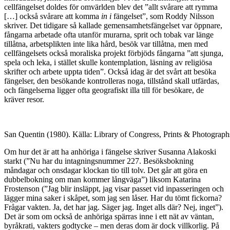
cellfängelset doldes för omvärlden blev det ”allt svårare att rymma
[…] också svårare att komma
in i
fängelset”, som Roddy Nilsson
skriver. Det tidigare så kallade gemensamhetsfängelset var öppnare,
fångarna arbetade ofta utanför murarna, sprit och tobak var länge
tillåtna, arbetsplikten inte lika hård, besök var tillåtna, men med
cellfängelsets också moraliska projekt förbjöds fångarna ”att sjunga,
spela och leka, i stället skulle kontemplation, läsning av religiösa
skrifter och arbete uppta tiden”. Också idag är det svårt att besöka
fängelser, den besökande kontrolleras noga, tillstånd skall utfärdas,
och fängelserna ligger ofta geografiskt illa till för besökare, de
kräver resor.
San Quentin (1980). Källa: Library of Congress, Prints & Photograph
Om hur det är att ha anhöriga i fängelse skriver Susanna Alakoski
starkt (”Nu har du intagningsnummer 227. Besöksbokning
måndagar och onsdagar klockan tio till tolv. Det går att göra en
dubbelbokning om man kommer långväga”) liksom Katarina
Frostenson (”Jag blir insläppt, jag visar passet vid inpasseringen och
lägger mina saker i skåpet, som jag sen låser. Har du tömt fickorna?
Frågar vakten. Ja, det har jag. Säger jag. Inget alls där? Nej, inget”).
Det är som om också de anhöriga spärras inne i ett nät av väntan,
byråkrati, vakters godtycke – men deras dom är dock villkorlig. På