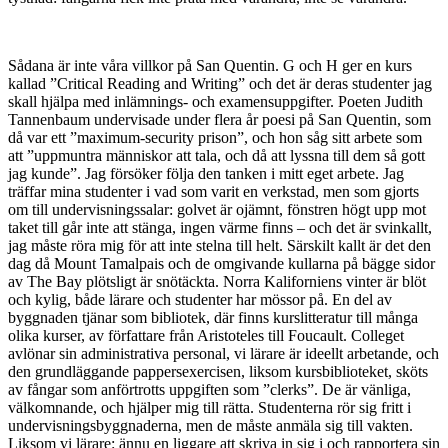
Sådana är inte våra villkor på San Quentin. G och H ger en kurs
kallad ”Critical Reading and Writing” och det är deras studenter jag
skall hjälpa med inlämnings- och examensuppgifter. Poeten Judith
Tannenbaum undervisade under flera år poesi på San Quentin, som
då var ett ”maximum-security prison”, och hon såg sitt arbete som
att ”uppmuntra människor att tala, och då att lyssna till dem så gott
jag kunde”. Jag försöker följa den tanken i mitt eget arbete. Jag
träffar mina studenter i vad som varit en verkstad, men som gjorts
om till undervisningssalar: golvet är ojämnt, fönstren högt upp mot
taket till går inte att stänga, ingen värme finns – och det är svinkallt,
jag måste röra mig för att inte stelna till helt. Särskilt kallt är det den
dag då Mount Tamalpais och de omgivande kullarna på bägge sidor
av The Bay plötsligt är snötäckta. Norra Kaliforniens vinter är blöt
och kylig, både lärare och studenter har mössor på. En del av
byggnaden tjänar som bibliotek, där finns kurslitteratur till många
olika kurser, av författare från Aristoteles till Foucault. Colleget
avlönar sin administrativa personal, vi lärare är ideellt arbetande, och
den grundläggande pappersexercisen, liksom kursbiblioteket, sköts
av fångar som anförtrotts uppgiften som ”clerks”. De är vänliga,
välkomnande, och hjälper mig till rätta. Studenterna rör sig fritt i
undervisningsbyggnaderna, men de måste anmäla sig till vakten.
Liksom vi lärare: ännu en liggare att skriva in sig i och rapportera sin