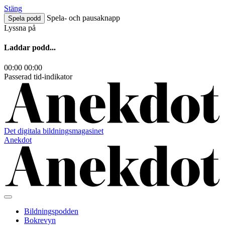
Hoppa
Stäng
till
Spela- och pausaknapp
Spela podd
innehåll
Lyssna på
Laddar podd...
00:00
00:00
Passerad tid-indikator
Det digitala bildningsmagasinet
Anekdot
Bildningspodden
Bokrevyn