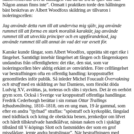
Någon annan finns inte”. Omsatt i praktiken torde den hållningen
bäst beskrivas av Albert Woodfoxs skildring av tillvaron i
isoleringscellen:
Jag använde detta rum till att undervisa mig själv, jag använde
rummet till att forma en stark moralisk karaktär, jag använde
rummet till att utveckla principer och en uppförandekod, jag
använde rummet till allt annat än vad det var avsett för.
Kanske kunde fångar, som Albert Woodfox, upprätta sitt eget rike i
fängelset. Samtidigt innebär fängelset att fången och fångenskapen
undandras från offentligheten: det rike, den stat, som var
isoleringscellen blev aldrig erkänt av omvärlden. Före cellfängelset
var bestraffningen ofta en offentlig handling: kroppsstraffet
genomfördes inför publik. Så inleder Michel Foucault
Övervakning
och straff
med en skildring av hur Damiens, som försökt döda
Ludvig XV, avrättas, ja, torteras och slits i stycken. Det är en oerhört
grym scen. Också i Sverige var kroppsstraff offentliga handlingar.
Fredrik Cederborgh berättar i sin roman
Ottar Trallings
lefnadsmålning
, 1810–1818, om en ung man, 19 år gammal, som
efter en andra ”tjyfnad” straffas: ”spöstraff och kyrkoplikt, fängslad
med trädblack och kring de obetäckta benen, jernkedjor om lifvet
och hårdt tillskrufvade handklåfvar, nästan naken och i sjukligt
tillstånd till V-köpings Slott och fastsmiddes der som en grof
missdådare, jemte andra brottslingar”. När bestraffningen med