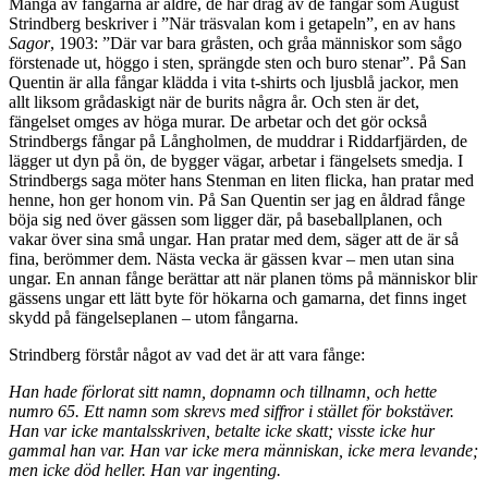
Många av fångarna är äldre, de har drag av de fångar som August
Strindberg beskriver i ”När träsvalan kom i getapeln”, en av hans
Sagor
, 1903: ”Där var bara gråsten, och gråa människor som sågo
förstenade ut, höggo i sten, sprängde sten och buro stenar”. På San
Quentin är alla fångar klädda i vita t-shirts och ljusblå jackor, men
allt liksom grådaskigt när de burits några år. Och sten är det,
fängelset omges av höga murar. De arbetar och det gör också
Strindbergs fångar på Långholmen, de muddrar i Riddarfjärden, de
lägger ut dyn på ön, de bygger vägar, arbetar i fängelsets smedja. I
Strindbergs saga möter hans Stenman en liten flicka, han pratar med
henne, hon ger honom vin. På San Quentin ser jag en åldrad fånge
böja sig ned över gässen som ligger där, på baseballplanen, och
vakar över sina små ungar. Han pratar med dem, säger att de är så
fina, berömmer dem. Nästa vecka är gässen kvar – men utan sina
ungar. En annan fånge berättar att när planen töms på människor blir
gässens ungar ett lätt byte för hökarna och gamarna, det finns inget
skydd på fängelseplanen – utom fångarna.
Strindberg förstår något av vad det är att vara fånge:
Han hade förlorat sitt namn, dopnamn och tillnamn, och hette
numro 65. Ett namn som skrevs med siffror i stället för bokstäver.
Han var icke mantalsskriven, betalte icke skatt; visste icke hur
gammal han var. Han var icke mera människan, icke mera levande;
men icke död heller. Han var ingenting.