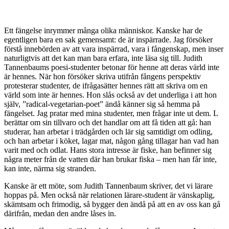
Ett fängelse inrymmer många olika människor. Kanske har de
egentligen bara en sak gemensamt: de är inspärrade. Jag försöker
förstå innebörden av att vara inspärrad, vara i fångenskap, men inser
naturligtvis att det kan man bara erfara, inte läsa sig till. Judith
Tannenbaums poesi-studenter betonar för henne att deras värld inte
är hennes. När hon försöker skriva utifrån fångens perspektiv
protesterar studenter, de ifrågasätter hennes rätt att skriva om en
värld som inte är hennes. Hon slås också av det underliga i att hon
själv, ”radical-vegetarian-poet” ändå känner sig så hemma på
fängelset. Jag pratar med mina studenter, men frågar inte ut dem. L
berättar om sin tillvaro och det handlar om att få tiden att gå: han
studerar, han arbetar i trädgården och lär sig samtidigt om odling,
och han arbetar i köket, lagar mat, någon gång tillagar han vad han
varit med och odlat. Hans stora intresse är fiske, han befinner sig
några meter från de vatten där han brukar fiska – men han får inte,
kan inte, närma sig stranden.
Kanske är ett möte, som Judith Tannenbaum skriver, det vi lärare
hoppas på. Men också när relationen lärare-student är vänskaplig,
skämtsam och frimodig, så bygger den ändå på att en av oss kan gå
därifrån, medan den andre låses in.