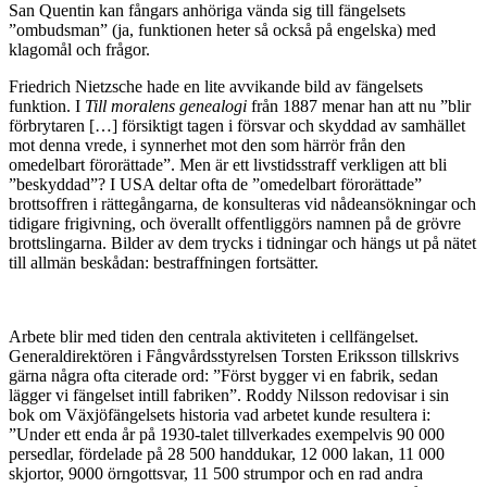
San Quentin kan fångars anhöriga vända sig till fängelsets
”ombudsman” (ja, funktionen heter så också på engelska) med
klagomål och frågor.
Friedrich Nietzsche hade en lite avvikande bild av fängelsets
funktion. I
Till moralens genealogi
från 1887 menar han att nu ”blir
förbrytaren […] försiktigt tagen i försvar och skyddad av samhället
mot denna vrede, i synnerhet mot den som härrör från den
omedelbart förorättade”. Men är ett livstidsstraff verkligen att bli
”beskyddad”? I USA deltar ofta de ”omedelbart förorättade”
brottsoffren i rättegångarna, de konsulteras vid nådeansökningar och
tidigare frigivning, och överallt offentliggörs namnen på de grövre
brottslingarna. Bilder av dem trycks i tidningar och hängs ut på nätet
till allmän beskådan: bestraffningen fortsätter.
Arbete blir med tiden den centrala aktiviteten i cellfängelset.
Generaldirektören i Fångvårdsstyrelsen Torsten Eriksson tillskrivs
gärna några ofta citerade ord: ”Först bygger vi en fabrik, sedan
lägger vi fängelset intill fabriken”. Roddy Nilsson redovisar i sin
bok om Växjöfängelsets historia vad arbetet kunde resultera i:
”Under ett enda år på 1930-talet tillverkades exempelvis 90 000
persedlar, fördelade på 28 500 handdukar, 12 000 lakan, 11 000
skjortor, 9000 örngottsvar, 11 500 strumpor och en rad andra