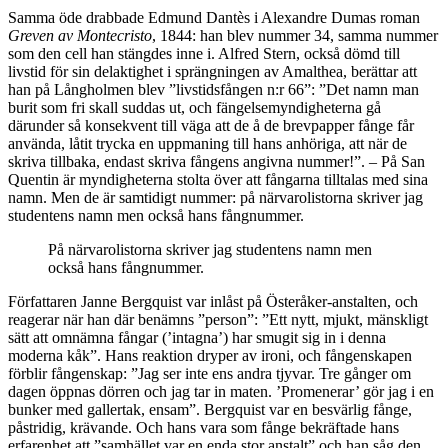
Samma öde drabbade Edmund Dantès i Alexandre Dumas roman
Greven av Montecristo
, 1844: han blev nummer 34, samma nummer
som den cell han stängdes inne i. Alfred Stern, också dömd till
livstid för sin delaktighet i sprängningen av Amalthea, berättar att
han på Långholmen blev ”livstidsfången n:r 66”: ”Det namn man
burit som fri skall suddas ut, och fängelsemyndigheterna gå
därunder så konsekvent till väga att de å de brevpapper fånge får
använda, låtit trycka en uppmaning till hans anhöriga, att när de
skriva tillbaka, endast skriva fångens angivna nummer!”. – På San
Quentin är myndigheterna stolta över att fångarna tilltalas med sina
namn. Men de är samtidigt nummer: på närvarolistorna skriver jag
studentens namn men också hans fångnummer.
På närvarolistorna skriver jag studentens namn men
också hans fångnummer.
Författaren Janne Bergquist var inlåst på Österåker-anstalten, och
reagerar när han där benämns ”person”: ”Ett nytt, mjukt, mänskligt
sätt att omnämna fångar (’intagna’) har smugit sig in i denna
moderna kåk”. Hans reaktion dryper av ironi, och fångenskapen
förblir fångenskap: ”Jag ser inte ens andra tjyvar. Tre gånger om
dagen öppnas dörren och jag tar in maten. ’Promenerar’ gör jag i en
bunker med gallertak, ensam”. Bergquist var en besvärlig fånge,
påstridig, krävande. Och hans vara som fånge bekräftade hans
erfarenhet att ”samhället var en enda stor anstalt” och han såg den