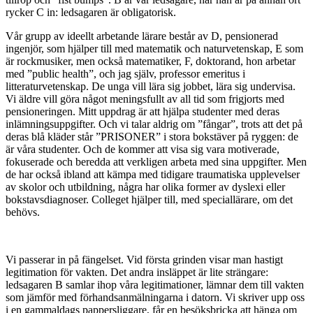
rycker C in: ledsagaren är obligatorisk.
Vår grupp av ideellt arbetande lärare består av D, pensionerad
ingenjör, som hjälper till med matematik och naturvetenskap, E som
är rockmusiker, men också matematiker, F, doktorand, hon arbetar
med ”public health”, och jag själv, professor emeritus i
litteraturvetenskap. De unga vill lära sig jobbet, lära sig undervisa.
Vi äldre vill göra något meningsfullt av all tid som frigjorts med
pensioneringen. Mitt uppdrag är att hjälpa studenter med deras
inlämningsuppgifter. Och vi talar aldrig om ”fångar”, trots att det på
deras blå kläder står ”PRISONER” i stora bokstäver på ryggen: de
är våra studenter. Och de kommer att visa sig vara motiverade,
fokuserade och beredda att verkligen arbeta med sina uppgifter. Men
de har också ibland att kämpa med tidigare traumatiska upplevelser
av skolor och utbildning, några har olika former av dyslexi eller
bokstavsdiagnoser. Colleget hjälper till, med speciallärare, om det
behövs.
Vi passerar in på fängelset. Vid första grinden visar man hastigt
legitimation för vakten. Det andra insläppet är lite strängare:
ledsagaren B samlar ihop våra legitimationer, lämnar dem till vakten
som jämför med förhandsanmälningarna i datorn. Vi skriver upp oss
i en gammaldags pappersliggare, får en besöksbricka att hänga om