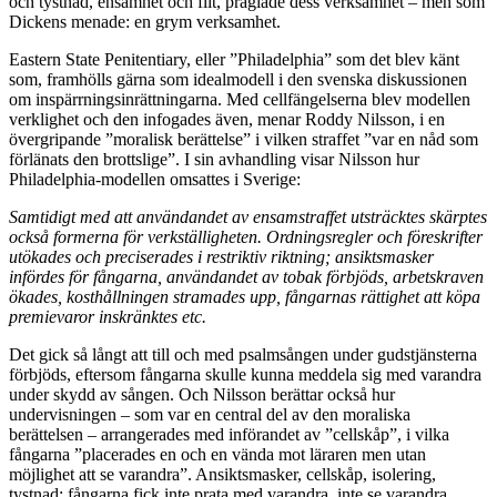
och tystnad, ensamhet och flit, präglade dess verksamhet – men som
Dickens menade: en grym verksamhet.
Eastern State Penitentiary, eller ”Philadelphia” som det blev känt
som, framhölls gärna som idealmodell i den svenska diskussionen
om inspärrningsinrättningarna. Med cellfängelserna blev modellen
verklighet och den infogades även, menar Roddy Nilsson, i en
övergripande ”moralisk berättelse” i vilken straffet ”var en nåd som
förlänats den brottslige”. I sin avhandling visar Nilsson hur
Philadelphia-modellen omsattes i Sverige:
Samtidigt med att användandet av ensamstraffet utsträcktes skärptes
också formerna för verkställigheten. Ordningsregler och föreskrifter
utökades och preciserades i restriktiv riktning; ansiktsmasker
infördes för fångarna, användandet av tobak förbjöds, arbetskraven
ökades, kosthållningen stramades upp, fångarnas rättighet att köpa
premievaror inskränktes etc.
Det gick så långt att till och med psalmsången under gudstjänsterna
förbjöds, eftersom fångarna skulle kunna meddela sig med varandra
under skydd av sången. Och Nilsson berättar också hur
undervisningen – som var en central del av den moraliska
berättelsen – arrangerades med införandet av ”cellskåp”, i vilka
fångarna ”placerades en och en vända mot läraren men utan
möjlighet att se varandra”. Ansiktsmasker, cellskåp, isolering,
tystnad: fångarna fick inte prata med varandra, inte se varandra.