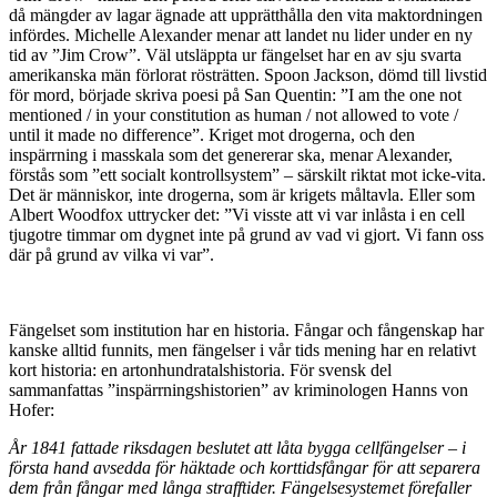
då mängder av lagar ägnade att upprätthålla den vita maktordningen
infördes. Michelle Alexander menar att landet nu lider under en ny
tid av ”Jim Crow”. Väl utsläppta ur fängelset har en av sju svarta
amerikanska män förlorat rösträtten. Spoon Jackson, dömd till livstid
för mord, började skriva poesi på San Quentin: ”I am the one not
mentioned / in your constitution as human / not allowed to vote /
until it made no difference”. Kriget mot drogerna, och den
inspärrning i masskala som det genererar ska, menar Alexander,
förstås som ”ett socialt kontrollsystem” – särskilt riktat mot icke-vita.
Det är människor, inte drogerna, som är krigets måltavla. Eller som
Albert Woodfox uttrycker det: ”Vi visste att vi var inlåsta i en cell
tjugotre timmar om dygnet inte på grund av vad vi gjort. Vi fann oss
där på grund av vilka vi var”.
Fängelset som institution har en historia. Fångar och fångenskap har
kanske alltid funnits, men fängelser i vår tids mening har en relativt
kort historia: en artonhundratalshistoria. För svensk del
sammanfattas ”inspärrningshistorien” av kriminologen Hanns von
Hofer:
År 1841 fattade riksdagen beslutet att låta bygga cellfängelser – i
första hand avsedda för häktade och korttidsfångar för att separera
dem från fångar med långa strafftider. Fängelsesystemet förefaller