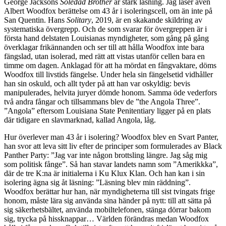
George Jacksons
Soledad Brother
är stark läsning. Jag läser även
Albert Woodfox berättelse om 43 år i isoleringscell, om än inte på
San Quentin. Hans
Solitary
, 2019, är en skakande skildring av
systematiska övergrepp. Och de som svarar för övergreppen är i
första hand delstaten Louisianas myndigheter, som gång på gång
överklagar frikännanden och ser till att hålla Woodfox inte bara
fängslad, utan isolerad, med rätt att vistas utanför cellen bara en
timme om dagen. Anklagad för att ha mördat en fångvaktare, döms
Woodfox till livstids fängelse. Under hela sin fängelsetid vidhåller
han sin oskuld, och allt tyder på att han var oskyldig: bevis
manipulerades, helvita juryer dömde honom. Samma öde vederfors
två andra fångar och tillsammans blev de ”the Angola Three”.
”Angola” eftersom Louisiana State Penitentiary ligger på en plats
där tidigare en slavmarknad, kallad Angola, låg.
Hur överlever man 43 år i isolering? Woodfox blev en Svart Panter,
han svor att leva sitt liv efter de principer som formulerades av Black
Panther Party: ”Jag var inte någon brottsling längre. Jag såg mig
som politisk fånge”. Så han stavar landets namn som ”Amerikkka”,
där de tre K:na är initialerna i Ku Klux Klan. Och han kan i sin
isolering ägna sig åt läsning: ”Läsning blev min räddning”.
Woodfox berättar hur han, när myndigheterna till sist tvingats frige
honom, måste lära sig använda sina händer på nytt: till att sätta på
sig säkerhetsbältet, använda mobiltelefonen, stänga dörrar bakom
sig, trycka på hissknappar… Världen förändras medan Woodfox