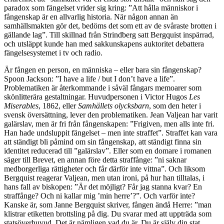
paradox som fängelset vrider sig kring: ”Att hålla människor i
fångenskap är en allvarlig historia. När någon annan än
samhällsmakten gör det, bedöms det som ett av de svåraste brotten i
gällande lag”. Till skillnad från Strindberg satt Bergquist inspärrad,
och utsläppt kunde han med sakkunskapens auktoritet debattera
fängelsesystemet i tv och radio.
Är fången en person, en människa – eller bara sin fångenskap?
Spoon Jackson: ”I have a life / but I don’t have a life”.
Problematiken är återkommande i såväl fångars memoarer som
skönlitterära gestaltningar. Huvudpersonen i Victor Hugos
Les
Miserables
, 1862, eller
Samhällets olycksbarn
, som den heter i
svensk översättning, lever den problematiken. Jean Valjean har varit
galärslav, men är fri från fångenskapen: ”Frigiven, men alls inte fri.
Han hade undsluppit fängelset – men inte straffet”. Straffet kan vara
att ständigt bli påmind om sin fångenskap, att ständigt finna sin
identitet reducerad till ”galärslav”. Eller som en domare i romanen
säger till Brevet, en annan före detta straffånge: ”ni saknar
medborgerliga rättigheter och får därför inte vittna”. Och liksom
Bergquist reagerar Valjean, men utan ironi, på hur han tilltalas, i
hans fall av biskopen: ”Är det möjligt? Får jag stanna kvar? En
straffånge? Och ni kallar mig ’min herre’?”. Och varför inte?
Kanske är, som Janne Bergquist skriver, fången ändå Herre: ”man
klistrar etiketten brottsling på dig. Du svarar med att uppträda som
statsöverhuvud. Det är nämligen vad du är. Du är själv din stat.