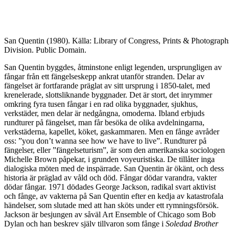
San Quentin (1980). Källa: Library of Congress, Prints & Photograph
Division. Public Domain.
San Quentin byggdes, åtminstone enligt legenden, ursprungligen av
fångar från ett fängelseskepp ankrat utanför stranden. Delar av
fängelset är fortfarande präglat av sitt ursprung i 1850-talet, med
krenelerade, slottsliknande byggnader. Det är stort, det inrymmer
omkring fyra tusen fångar i en rad olika byggnader, sjukhus,
verkstäder, men delar är nedgångna, omoderna. Ibland erbjuds
rundturer på fängelset, man får besöka de olika avdelningarna,
verkstäderna, kapellet, köket, gaskammaren. Men en fånge avråder
oss: ”you don’t wanna see how we have to live”. Rundturer på
fängelser, eller ”fängelseturism”, är som den amerikanska sociologen
Michelle Brown påpekar, i grunden voyeuristiska. De tillåter inga
dialogiska möten med de inspärrade. San Quentin är ökänt, och dess
historia är präglad av våld och död. Fångar dödar varandra, vakter
dödar fångar. 1971 dödades George Jackson, radikal svart aktivist
och fånge, av vakterna på San Quentin efter en kedja av katastrofala
händelser, som slutade med att han sköts under ett rymningsförsök.
Jackson är besjungen av såväl Art Ensemble of Chicago som Bob
Dylan och han beskrev själv tillvaron som fånge i
Soledad Brother