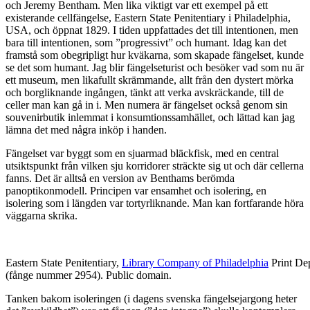
och Jeremy Bentham. Men lika viktigt var ett exempel på ett
existerande cellfängelse, Eastern State Penitentiary i Philadelphia,
USA, och öppnat 1829. I tiden uppfattades det till intentionen, men
bara till intentionen, som ”progressivt” och humant. Idag kan det
framstå som obegripligt hur kväkarna, som skapade fängelset, kunde
se det som humant. Jag blir fängelseturist och besöker vad som nu är
ett museum, men likafullt skrämmande, allt från den dystert mörka
och borgliknande ingången, tänkt att verka avskräckande, till de
celler man kan gå in i. Men numera är fängelset också genom sin
souvenirbutik inlemmat i konsumtionssamhället, och lättad kan jag
lämna det med några inköp i handen.
Fängelset var byggt som en sjuarmad bläckfisk, med en central
utsiktspunkt från vilken sju korridorer sträckte sig ut och där cellerna
fanns. Det är alltså en version av Benthams berömda
panoptikonmodell. Principen var ensamhet och isolering, en
isolering som i längden var tortyrliknande. Man kan fortfarande höra
väggarna skrika.
Eastern State Penitentiary,
Library Company of Philadelphia
Print Dep
(fånge nummer 2954). Public domain.
Tanken bakom isoleringen (i dagens svenska fängelsejargong heter