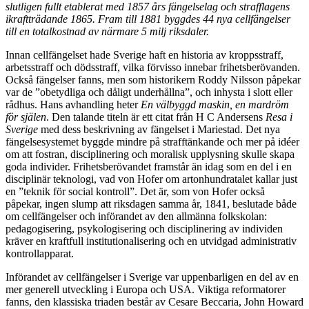
slutligen fullt etablerat med 1857 års fängelselag och strafflagens
ikraftträdande 1865. Fram till 1881 byggdes 44 nya cellfängelser
till en totalkostnad av närmare 5 milj riksdaler.
Innan cellfängelset hade Sverige haft en historia av kroppsstraff,
arbetsstraff och dödsstraff, vilka förvisso innebar frihetsberövanden.
Också fängelser fanns, men som historikern Roddy Nilsson påpekar
var de ”obetydliga och dåligt underhållna”, och inhysta i slott eller
rådhus. Hans avhandling heter
En välbyggd maskin, en mardröm
för själen
. Den talande titeln är ett citat från H C Andersens
Resa i
Sverige
med dess beskrivning av fängelset i Mariestad. Det nya
fängelsesystemet byggde mindre på strafftänkande och mer på idéer
om att fostran, disciplinering och moralisk upplysning skulle skapa
goda individer. Frihetsberövandet framstår än idag som en del i en
disciplinär teknologi, vad von Hofer om artonhundratalet kallar just
en ”teknik för social kontroll”. Det är, som von Hofer också
påpekar, ingen slump att riksdagen samma år, 1841, beslutade både
om cellfängelser och införandet av den allmänna folkskolan:
pedagogisering, psykologisering och disciplinering av individen
kräver en kraftfull institutionalisering och en utvidgad administrativ
kontrollapparat.
Införandet av cellfängelser i Sverige var uppenbarligen en del av en
mer generell utveckling i Europa och USA. Viktiga reformatorer
fanns, den klassiska triaden består av Cesare Beccaria, John Howard