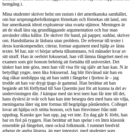
hemgång i.
Mina studenter skriver helst om rasism i det amerikanska samhället,
om hur ursprungsbefolkningen förnekats och förnekas sitt land, om
hur amerikansk idrott exploaterar sina svarta stjärnor. Meningen är
att de skall lära sig grundläggande argumentation och hur man
använder olika källor. De skriver för hand, på papper, suddar, skriver
om. Handstilarna är läsbara utan problem. De refererar till texter i
deras kurskompendier, citerar, formar argument med hjälp av lästa
texter. M har, när vi börjar arbeta tillsammans, två månader kvar av
sitt straff. Han är oerhört fokuserad, han vill lämna fängelset med en
examen som gör honom behörig att fortsätta till universitet. Det
tänker han inte göra, men han vill visa för sig själv att han kan. N är
betydligt yngre, men lika fokuserad. Jag blir förvånad när han en
dag råkar undslippa sig att han suttit i fängelse i fjorton år – jag
trodde att han var drygt tjugo år gammal. Han berättar att han
begärde att bli förflyttad till San Quentin just för att kunna ta del av
undervisningen där. J kämpar med sin text men han får inte till det,
hans dyslexi är svår och han kan inte besegra den med bara sin vilja,
meningarna låter sig inte formas till begripliga påståenden. Colleget
lovar att hjälpa och stötta honom, och han försvinner från mitt
uppdrag. Kanske gav han upp, jag vet inte. En dag går K förbi, han
har en fiol på ryggen. Han berättar att han spelar i en liten klassisk
ensemble på fängelset, men också folkmusik. I rummet bredvid
arbetar de andra lärarna, än mer intensivt, med studenter som