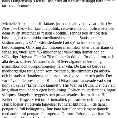
hålls i fångenskap. Och till sist, efter att ha varit frisläppt bara i tre år,
tar covid honom.
Michelle Alexander – författare, jurist och aktivist – visar i sin
The
New Jim Crow
hur kriminalpolitik, rättsväsende och polisarbete blir
delar av en systematisk rasistisk politik. Hennes bok är nog den
bästa jag läst om nutida amerikanskt samhälle. Statistiken är
skrämmande, USA är världsledande i att spärra inne den egna
befolkningen. Omkring 2,3 miljoner människor sitter i amerikanska
fängelser, ytterligare 4,5 miljoner har villkorliga domar och är
villkorligt frigivna. Fler än 70 miljoner är dömda för olika brott, och
alla dessa, skriver Alexander, är till övervägande delen fattiga
människor, och oproportionerligt få är vita. De kan då berövas
medborgerliga rättigheter, som rösträtten, diskrimineras på arbets-
och bostadsmarknaderna, trakasseras av övervakare och polis. Det
var dåvarande presidenten Richard Nixon som lanserade vad som
kom att kallas ”kriget mot knarket”, The War on Drugs. Det blev ett
krig riktat mot landets egen befolkning. Polisen militariserades, lagar
skärptes, fängelser byggdes och privatiserades. Journalisten Bill
Keller har länge skrivit om kriminalitet, polisarbete och fängelser.
Han påpekar att privata fängelser fungerar likt hotell – de tjänar
pengar på full beläggning. Inte bara karteller och langare tjänade
med andra ord pengar på drogerna. De som förlorade var framför