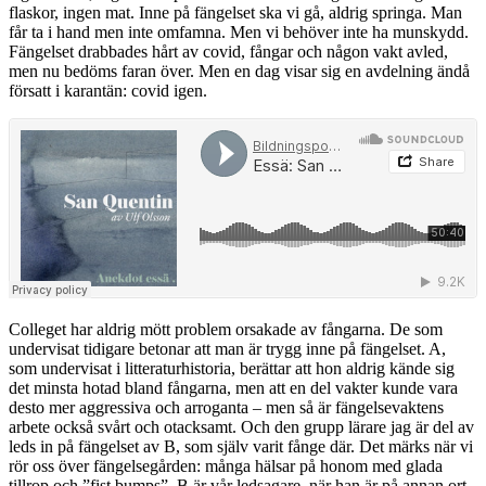
flaskor, ingen mat. Inne på fängelset ska vi gå, aldrig springa. Man
får ta i hand men inte omfamna. Men vi behöver inte ha munskydd.
Fängelset drabbades hårt av covid, fångar och någon vakt avled,
men nu bedöms faran över. Men en dag visar sig en avdelning ändå
försatt i karantän: covid igen.
Colleget har aldrig mött problem orsakade av fångarna. De som
undervisat tidigare betonar att man är trygg inne på fängelset. A,
som undervisat i litteraturhistoria, berättar att hon aldrig kände sig
det minsta hotad bland fångarna, men att en del vakter kunde vara
desto mer aggressiva och arroganta – men så är fängelsevaktens
arbete också svårt och otacksamt. Och den grupp lärare jag är del av
leds in på fängelset av B, som själv varit fånge där. Det märks när vi
rör oss över fängelsegården: många hälsar på honom med glada
tillrop och ”fist bumps”. B är vår ledsagare, när han är på annan ort