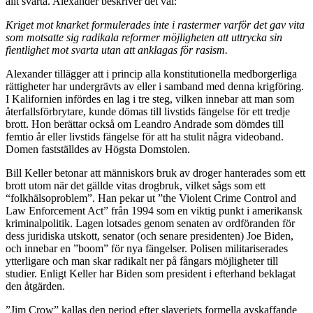
allt svarta. Alexander beskriver det väl:
Kriget mot knarket formulerades inte i rastermer varför det gav vita
som motsatte sig radikala reformer möjligheten att uttrycka sin
fientlighet mot svarta utan att anklagas för rasism.
Alexander tillägger att i princip alla konstitutionella medborgerliga
rättigheter har undergrävts av eller i samband med denna krigföring.
I Kalifornien infördes en lag i tre steg, vilken innebar att man som
återfallsförbrytare, kunde dömas till livstids fängelse för ett tredje
brott. Hon berättar också om Leandro Andrade som dömdes till
femtio år eller livstids fängelse för att ha stulit några videoband.
Domen fastställdes av Högsta Domstolen.
Bill Keller betonar att människors bruk av droger hanterades som ett
brott utom när det gällde vitas drogbruk, vilket sågs som ett
“folkhälsoproblem”. Han pekar ut ”the Violent Crime Control and
Law Enforcement Act” från 1994 som en viktig punkt i amerikansk
kriminalpolitik. Lagen lotsades genom senaten av ordföranden för
dess juridiska utskott, senator (och senare presidenten) Joe Biden,
och innebar en ”boom” för nya fängelser. Polisen militariserades
ytterligare och man skar radikalt ner på fångars möjligheter till
studier. Enligt Keller har Biden som president i efterhand beklagat
den åtgärden.
”Jim Crow” kallas den period efter slaveriets formella avskaffande