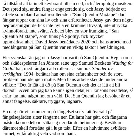
få tillstånd att ta in ett keyboard till sin cell, och återupptog musiken.
Det spred sig, andra fångar engagerade sig, och Jassy började ett
arbete som bland annat resulterade i ”San Quentin Mixtape” där
fångar rappar om sina liv och sina erfarenheter. Jassy gav dem några
begränsningar: de fick inte hylla en kriminell livsstil, inte uttrycka
kvinnoförakt, inte svära. Arbetet blev en stor framgång. ”San
Quentin Mixtape”, som finns på Spotify, fick mycket
uppmärksamhet. David Jassy benådades 2020 och hans arbete med
medfångarna på San Quentin var en viktig faktor i benådningen.
Fler svenskar än jag och Jassy har varit på San Quentin. Regissören
och skådespelaren Jan Jönson satte upp Samuel Becketts
Waiting for
Godot
här, med fångar i alla rollerna. I sin bok
Stunder av
verklighet
, 1994, berättar han om sina erfarenheter och de stora
problem han ideligen mötte. Men hans arbete skedde under andra
villkor: ”Det är lätt att dö på San Quentin och det är lätt att bli
dödad”. Även om jag kan känna igen detaljer i Jönsons berättelse, så
erfar jag inte något hot om våld. Det San Quentin jag besöker är ett
annat fängelse, säkrare, tryggare, lugnare.
En dag när vi kommer in på fängelset ser vi att överallt på
fängelsegården sitter fångarna ner. Ett larm har gått, och fångarna
måste då omedelbart sätta sig ner där de befinner sig. Besökare
däremot skall fortsätta gå i lugn takt. Efter en halvtimme avblåses
larmet, vi får aldrig veta vad som hänt.