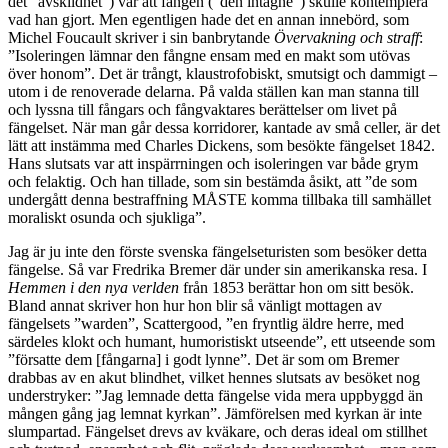
det ”avskildhet”) var att fången (”den intagne”) skulle kontemplera
vad han gjort. Men egentligen hade det en annan innebörd, som
Michel Foucault skriver i sin banbrytande
Övervakning och straff
:
”Isoleringen lämnar den fångne ensam med en makt som utövas
över honom”. Det är trångt, klaustrofobiskt, smutsigt och dammigt –
utom i de renoverade delarna. På valda ställen kan man stanna till
och lyssna till fångars och fångvaktares berättelser om livet på
fängelset. När man går dessa korridorer, kantade av små celler, är det
lätt att instämma med Charles Dickens, som besökte fängelset 1842.
Hans slutsats var att inspärrningen och isoleringen var både grym
och felaktig. Och han tillade, som sin bestämda åsikt, att ”de som
undergått denna bestraffning MÅSTE komma tillbaka till samhället
moraliskt osunda och sjukliga”.
Jag är ju inte den förste svenska fängelseturisten som besöker detta
fängelse. Så var Fredrika Bremer där under sin amerikanska resa. I
Hemmen i den nya verlden
från 1853 berättar hon om sitt besök.
Bland annat skriver hon hur hon blir så vänligt mottagen av
fängelsets ”warden”, Scattergood, ”en fryntlig äldre herre, med
särdeles klokt och humant, humoristiskt utseende”, ett utseende som
”försatte dem [fångarna] i godt lynne”. Det är som om Bremer
drabbas av en akut blindhet, vilket hennes slutsats av besöket nog
understryker: ”Jag lemnade detta fängelse vida mera uppbyggd än
mången gång jag lemnat kyrkan”. Jämförelsen med kyrkan är inte
slumpartad. Fängelset drevs av kväkare, och deras ideal om stillhet