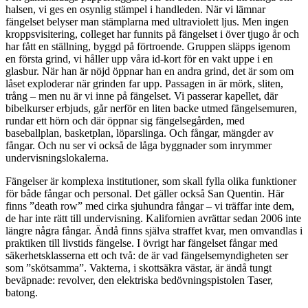
halsen, vi ges en osynlig stämpel i handleden. När vi lämnar
fängelset belyser man stämplarna med ultraviolett ljus. Men ingen
kroppsvisitering, colleget har funnits på fängelset i över tjugo år och
har fått en ställning, byggd på förtroende. Gruppen släpps igenom
en första grind, vi håller upp våra id-kort för en vakt uppe i en
glasbur. När han är nöjd öppnar han en andra grind, det är som om
låset exploderar när grinden far upp. Passagen in är mörk, sliten,
trång – men nu är vi inne på fängelset. Vi passerar kapellet, där
bibelkurser erbjuds, går nerför en liten backe utmed fängelsemuren,
rundar ett hörn och där öppnar sig fängelsegården, med
baseballplan, basketplan, löparslinga. Och fångar, mängder av
fångar. Och nu ser vi också de låga byggnader som inrymmer
undervisningslokalerna.
Fängelser är komplexa institutioner, som skall fylla olika funktioner
för både fångar och personal. Det gäller också San Quentin. Här
finns ”death row” med cirka sjuhundra fångar – vi träffar inte dem,
de har inte rätt till undervisning. Kalifornien avrättar sedan 2006 inte
längre några fångar. Ändå finns själva straffet kvar, men omvandlas i
praktiken till livstids fängelse. I övrigt har fängelset fångar med
säkerhetsklasserna ett och två: de är vad fängelsemyndigheten ser
som ”skötsamma”. Vakterna, i skottsäkra västar, är ändå tungt
beväpnade: revolver, den elektriska bedövningspistolen Taser,
batong.