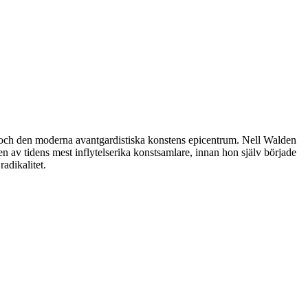
rlin och den moderna avantgardistiska konstens epicentrum. Nell Walden
n av tidens mest inflytelserika konstsamlare, innan hon själv började
adikalitet.