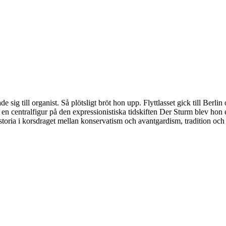
e sig till organist. Så plötsligt bröt hon upp. Flyttlasset gick till Be
n centralfigur på den expressionistiska tidskiften Der Sturm blev hon e
toria i korsdraget mellan konservatism och avantgardism, tradition och r