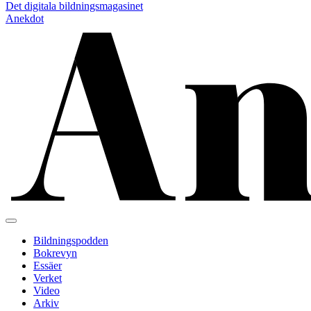
Det digitala bildningsmagasinet
Anekdot
Bildningspodden
Bokrevyn
Essäer
Verket
Video
Arkiv