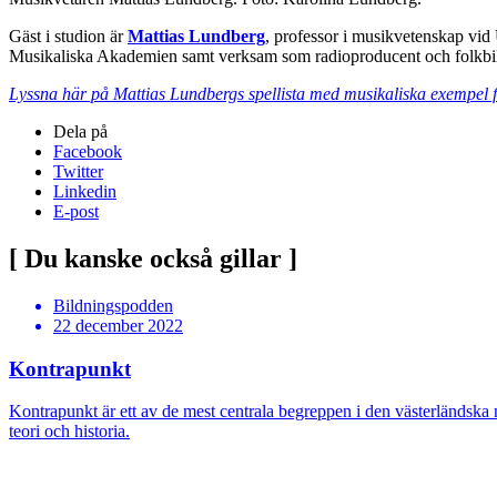
Gäst i studion är
Mattias Lundberg
, professor i musikvetenskap vid
Musikaliska Akademien samt verksam som radioproducent och folkbi
Lyssna här på Mattias Lundbergs spellista med musikaliska exempel fr
Dela på
Facebook
Twitter
Linkedin
E-post
[ Du kanske också gillar ]
Bildningspodden
22 december 2022
Kontrapunkt
Kontrapunkt är ett av de mest centrala begreppen i den västerländsk
teori och historia.