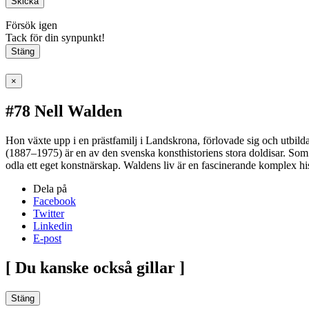
Skicka
Försök igen
Tack för din synpunkt!
Stäng
×
#78 Nell Walden
Hon växte upp i en prästfamilj i Landskrona, förlovade sig och utbildad
(1887–1975) är en av den svenska konsthistoriens stora doldisar. Som e
odla ett eget konstnärskap. Waldens liv är en fascinerande komplex his
Dela på
Facebook
Twitter
Linkedin
E-post
[ Du kanske också gillar ]
Stäng