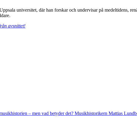
 Uppsala universitet, där han forskar och undervisar på medeltidens, r
ldare.
ån avsnittet!
a musikhistorien – men vad betyder det? Musikhistorikern Mattias Lundb