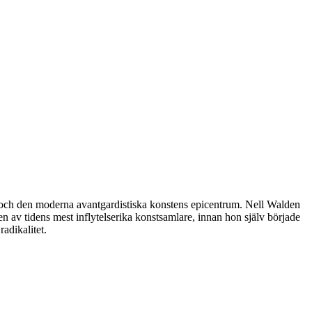
rlin och den moderna avantgardistiska konstens epicentrum. Nell Walden
n av tidens mest inflytelserika konstsamlare, innan hon själv började
adikalitet.