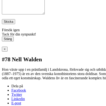
Skicka
Försök igen
Tack för din synpunkt!
Stäng
×
#78 Nell Walden
Hon växte upp i en prästfamilj i Landskrona, förlovade sig och utbildad
(1887–1975) är en av den svenska konsthistoriens stora doldisar. Som e
odla ett eget konstnärskap. Waldens liv är en fascinerande komplex his
Dela på
Facebook
Twitter
Linkedin
E-post