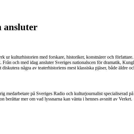
 ansluter
k ur kulturhistorien med forskare, historiker, konstnärer och författar
et. Från och med idag ansluter Sveriges nationalscen för dramatik, Kungl
t diskutera några av teaterhistoriens mest klassiska pjäser, både äldr
 medarbetare på Sveriges Radio och kulturjournalist specialiserad på l
 berättar mer om vad lyssnarna kan vänta i hennes avsnitt av Verket.