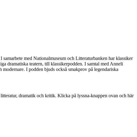
e. I samarbete med Nationalmuseum och Litteraturbanken har klassiker
iga dramatiska teatern, till klassikerpodden. I samtal med Anneli
e och modernare. I podden bjuds också smakprov på legendariska
itteratur, dramatik och kritik. Klicka på lyssna-knappen ovan och här