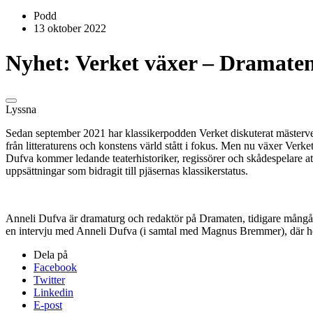
Podd
13 oktober 2022
Nyhet: Verket växer – Dramaten
Lyssna
Sedan september 2021 har klassikerpodden Verket diskuterat mästerver
från litteraturens och konstens värld stått i fokus. Men nu växer Verk
Dufva kommer ledande teaterhistoriker, regissörer och skådespelare at
uppsättningar som bidragit till pjäsernas klassikerstatus.
Anneli Dufva är dramaturg och redaktör på Dramaten, tidigare mångårig
en intervju med Anneli Dufva (i samtal med Magnus Bremmer), där hon
Dela på
Facebook
Twitter
Linkedin
E-post