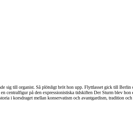
e sig till organist. Så plötsligt bröt hon upp. Flyttlasset gick till Be
n centralfigur på den expressionistiska tidskiften Der Sturm blev hon e
toria i korsdraget mellan konservatism och avantgardism, tradition och r