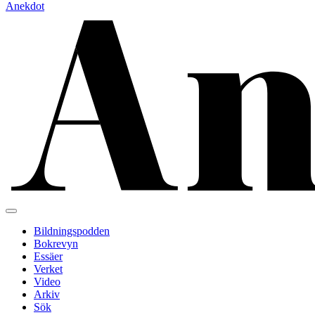
Anekdot
Bildningspodden
Bokrevyn
Essäer
Verket
Video
Arkiv
Sök