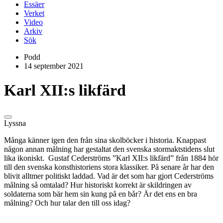
Essäer
Verket
Video
Arkiv
Sök
Podd
14 september 2021
Karl XII:s likfärd
Lyssna
Många känner igen den från sina skolböcker i historia. Knappast
någon annan målning har gestaltat den svenska stormaktstidens slut
lika ikoniskt. Gustaf Cederströms ”Karl XII:s likfärd” från 1884 hör
till den svenska konsthistoriens stora klassiker. På senare år har den
blivit alltmer politiskt laddad. Vad är det som har gjort Cederströms
målning så omtalad? Hur historiskt korrekt är skildringen av
soldaterna som bär hem sin kung på en bår? Är det ens en bra
målning? Och hur talar den till oss idag?