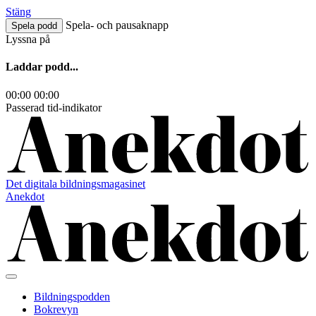
Hoppa
Stäng
till
Spela- och pausaknapp
Spela podd
innehåll
Lyssna på
Laddar podd...
00:00
00:00
Passerad tid-indikator
Det digitala bildningsmagasinet
Anekdot
Bildningspodden
Bokrevyn