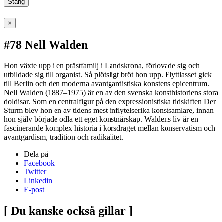
Stäng
×
#78 Nell Walden
Hon växte upp i en prästfamilj i Landskrona, förlovade sig och
utbildade sig till organist. Så plötsligt bröt hon upp. Flyttlasset gick
till Berlin och den moderna avantgardistiska konstens epicentrum.
Nell Walden (1887–1975) är en av den svenska konsthistoriens stora
doldisar. Som en centralfigur på den expressionistiska tidskiften Der
Sturm blev hon en av tidens mest inflytelserika konstsamlare, innan
hon själv började odla ett eget konstnärskap. Waldens liv är en
fascinerande komplex historia i korsdraget mellan konservatism och
avantgardism, tradition och radikalitet.
Dela på
Facebook
Twitter
Linkedin
E-post
[ Du kanske också gillar ]