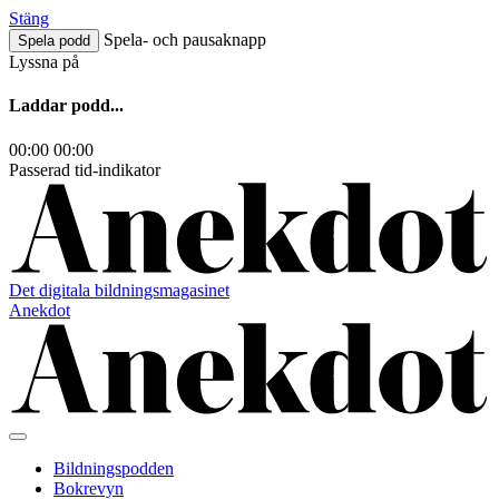
Hoppa
Stäng
till
Spela- och pausaknapp
Spela podd
innehåll
Lyssna på
Laddar podd...
00:00
00:00
Passerad tid-indikator
Det digitala bildningsmagasinet
Anekdot
Bildningspodden
Bokrevyn