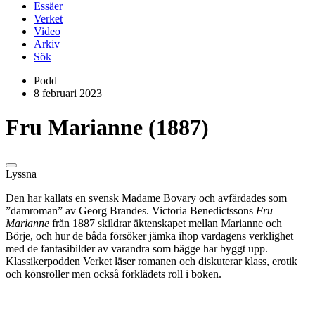
Essäer
Verket
Video
Arkiv
Sök
Podd
8 februari 2023
Fru Marianne (1887)
Lyssna
Den har kallats en svensk Madame Bovary och avfärdades som
”damroman” av Georg Brandes. Victoria Benedictssons
Fru
Marianne
från 1887 skildrar äktenskapet mellan Marianne och
Börje, och hur de båda försöker jämka ihop vardagens verklighet
med de fantasibilder av varandra som bägge har byggt upp.
Klassikerpodden Verket läser romanen och diskuterar klass, erotik
och könsroller men också förklädets roll i boken.