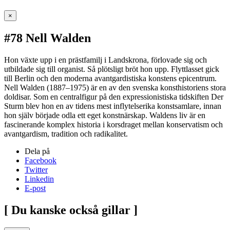
×
#78 Nell Walden
Hon växte upp i en prästfamilj i Landskrona, förlovade sig och
utbildade sig till organist. Så plötsligt bröt hon upp. Flyttlasset gick
till Berlin och den moderna avantgardistiska konstens epicentrum.
Nell Walden (1887–1975) är en av den svenska konsthistoriens stora
doldisar. Som en centralfigur på den expressionistiska tidskiften Der
Sturm blev hon en av tidens mest inflytelserika konstsamlare, innan
hon själv började odla ett eget konstnärskap. Waldens liv är en
fascinerande komplex historia i korsdraget mellan konservatism och
avantgardism, tradition och radikalitet.
Dela på
Facebook
Twitter
Linkedin
E-post
[ Du kanske också gillar ]