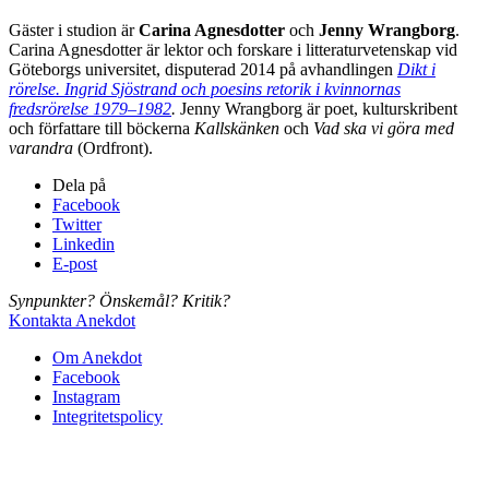
Gäster i studion är
Carina Agnesdotter
och
Jenny Wrangborg
.
Carina Agnesdotter är lektor och forskare i litteraturvetenskap vid
Göteborgs universitet, disputerad 2014 på avhandlingen
Dikt i
rörelse. Ingrid Sjöstrand och poesins retorik i kvinnornas
fredsrörelse 1979–1982
.
Jenny Wrangborg är poet, kulturskribent
och författare till böckerna
Kallskänken
och
Vad ska vi göra med
varandra
(Ordfront).
Dela på
Facebook
Twitter
Linkedin
E-post
Synpunkter? Önskemål? Kritik?
Kontakta Anekdot
Om Anekdot
Facebook
Instagram
Integritetspolicy