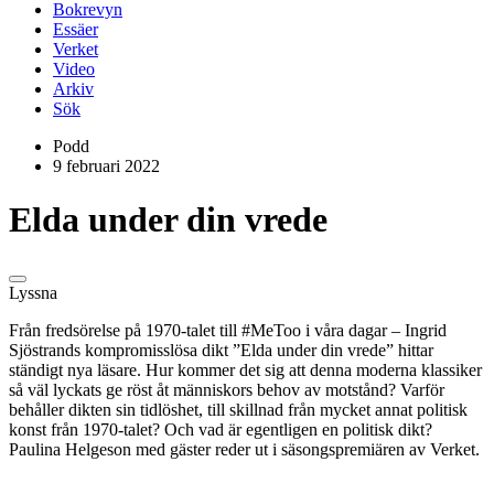
Bokrevyn
Essäer
Verket
Video
Arkiv
Sök
Podd
9 februari 2022
Elda under din vrede
Lyssna
Från fredsörelse på 1970-talet till #MeToo i våra dagar – Ingrid
Sjöstrands kompromisslösa dikt ”Elda under din vrede” hittar
ständigt nya läsare. Hur kommer det sig att denna moderna klassiker
så väl lyckats ge röst åt människors behov av motstånd? Varför
behåller dikten sin tidlöshet, till skillnad från mycket annat politisk
konst från 1970-talet? Och vad är egentligen en politisk dikt?
Paulina Helgeson med gäster reder ut i säsongspremiären av Verket.