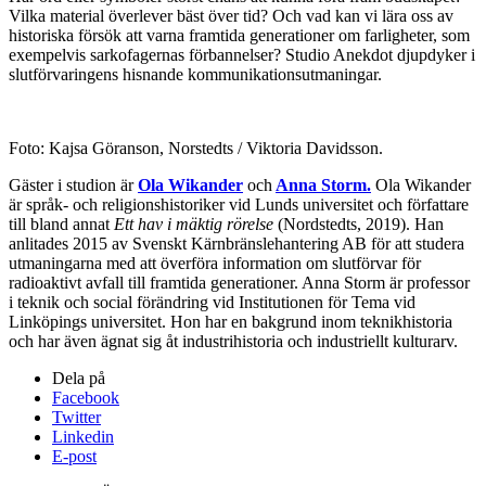
Vilka material överlever bäst över tid? Och vad kan vi lära oss av
historiska försök att varna framtida generationer om farligheter, som
exempelvis sarkofagernas förbannelser? Studio Anekdot djupdyker i
slutförvaringens hisnande kommunikationsutmaningar.
Foto: Kajsa Göranson, Norstedts / Viktoria Davidsson.
Gäster i studion är
Ola Wikander
och
Anna Storm.
Ola Wikander
är språk- och religionshistoriker vid Lunds universitet och författare
till bland annat
Ett hav i mäktig rörelse
(Nordstedts, 2019). Han
anlitades 2015 av Svenskt Kärnbränslehantering AB för att studera
utmaningarna med att överföra information om slutförvar för
radioaktivt avfall till framtida generationer. Anna Storm är professor
i teknik och social förändring vid Institutionen för Tema vid
Linköpings universitet. Hon har en bakgrund inom teknikhistoria
och har även ägnat sig åt industrihistoria och industriellt kulturarv.
Dela på
Facebook
Twitter
Linkedin
E-post