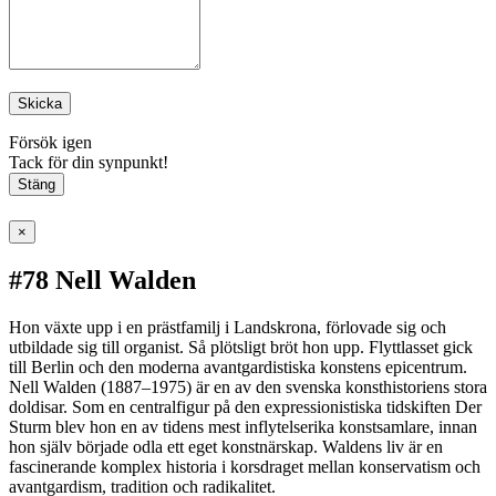
Skicka
Försök igen
Tack för din synpunkt!
Stäng
×
#78 Nell Walden
Hon växte upp i en prästfamilj i Landskrona, förlovade sig och
utbildade sig till organist. Så plötsligt bröt hon upp. Flyttlasset gick
till Berlin och den moderna avantgardistiska konstens epicentrum.
Nell Walden (1887–1975) är en av den svenska konsthistoriens stora
doldisar. Som en centralfigur på den expressionistiska tidskiften Der
Sturm blev hon en av tidens mest inflytelserika konstsamlare, innan
hon själv började odla ett eget konstnärskap. Waldens liv är en
fascinerande komplex historia i korsdraget mellan konservatism och
avantgardism, tradition och radikalitet.