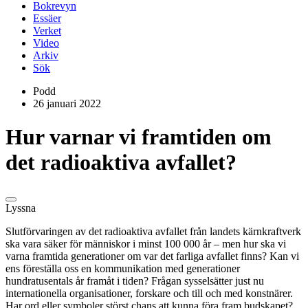
Bokrevyn
Essäer
Verket
Video
Arkiv
Sök
Podd
26 januari 2022
Hur varnar vi framtiden om
det radioaktiva avfallet?
Lyssna
Slutförvaringen av det radioaktiva avfallet från landets kärnkraftverk
ska vara säker för människor i minst 100 000 år – men hur ska vi
varna framtida generationer om var det farliga avfallet finns? Kan vi
ens föreställa oss en kommunikation med generationer
hundratusentals år framåt i tiden? Frågan sysselsätter just nu
internationella organisationer, forskare och till och med konstnärer.
Har ord eller symboler störst chans att kunna föra fram budskapet?