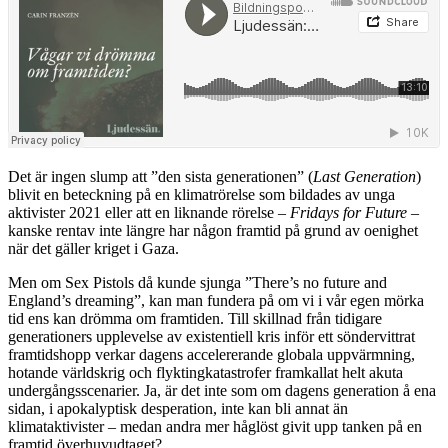
Det är ingen slump att ”den sista generationen” (
Last Generation
)
blivit en beteckning på en klimatrörelse som bildades av unga
aktivister 2021 eller att en liknande rörelse –
Fridays for Future
–
kanske rentav inte längre har någon framtid på grund av oenighet
när det gäller kriget i Gaza.
Men om Sex Pistols då kunde sjunga ”There’s no future and
England’s dreaming”, kan man fundera på om vi i vår egen mörka
tid ens kan drömma om framtiden. Till skillnad från tidigare
generationers upplevelse av existentiell kris inför ett söndervittrat
framtidshopp verkar dagens accelererande globala uppvärmning,
hotande världskrig och flyktingkatastrofer framkallat helt akuta
undergångsscenarier. Ja, är det inte som om dagens generation å ena
sidan, i apokalyptisk desperation, inte kan bli annat än
klimataktivister – medan andra mer håglöst givit upp tanken på en
framtid överhuvudtaget?