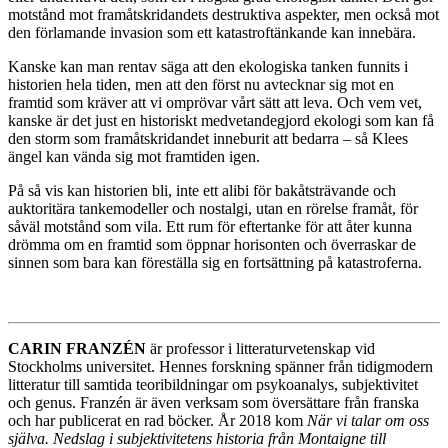
motstånd mot framåtskridandets destruktiva aspekter, men också mot
den förlamande invasion som ett katastroftänkande kan innebära.
Kanske kan man rentav säga att den ekologiska tanken funnits i
historien hela tiden, men att den först nu avtecknar sig mot en
framtid som kräver att vi omprövar vårt sätt att leva. Och vem vet,
kanske är det just en historiskt medvetandegjord ekologi som kan få
den storm som framåtskridandet inneburit att bedarra – så Klees
ängel kan vända sig mot framtiden igen.
På så vis kan historien bli, inte ett alibi för bakåtsträvande och
auktoritära tankemodeller och nostalgi, utan en rörelse framåt, för
såväl motstånd som vila. Ett rum för eftertanke för att åter kunna
drömma om en framtid som öppnar horisonten och överraskar de
sinnen som bara kan föreställa sig en fortsättning på katastroferna.
CARIN FRANZÉN
är professor i litteraturvetenskap vid
Stockholms universitet. Hennes forskning spänner från tidigmodern
litteratur till samtida teoribildningar om psykoanalys, subjektivitet
och genus. Franzén är även verksam som översättare från franska
och har publicerat en rad böcker. År 2018 kom
När vi talar om oss
själva. Nedslag i subjektivitetens historia från Montaigne till