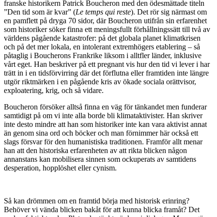
franske historikern Patrick Boucheron med den ödesmättade titeln
”Den tid som är kvar” (
Le temps qui reste
). Det rör sig närmast om
en pamflett på dryga 70 sidor, där Boucheron utifrån sin erfarenhet
som historiker söker finna ett meningsfullt förhållningssätt till två av
världens pågående katastrofer: på det globala planet klimatkrisen
och på det mer lokala, en intolerant extremhögers etablering – så
påtaglig i Boucherons Frankrike liksom i alltfler länder, inklusive
vårt eget. Han beskriver på ett pregnant vis hur den tid vi lever i har
trätt in i en tidsförvirring där det förflutna eller framtiden inte längre
utgör riktmärken i en pågående kris av ökade sociala orättvisor,
exploatering, krig, och så vidare.
Boucheron försöker alltså finna en väg för tänkandet men funderar
samtidigt på om vi inte alla borde bli klimataktivister. Han skriver
inte desto mindre att han som historiker inte kan vara aktivist annat
än genom sina ord och böcker och man förnimmer här också ett
slags försvar för den humanistiska traditionen. Framför allt menar
han att den historiska erfarenheten av att rikta blicken någon
annanstans kan mobilisera sinnen som ockuperats av samtidens
desperation, hopplöshet eller cynism.
Så kan drömmen om en framtid börja med historisk erinring?
Behöver vi vända blicken bakåt för att kunna blicka framåt? Det