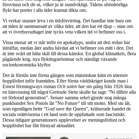
försvinna och dö ut, vilket ju är oundvikligt. Tidens obönhörliga
flykt har poeter i alla tider kunnat dikta om.
Vi verkar snarare leva i en tidsförvirring. Det handlar inte bara om
att tiden är sammansatt av olika tider, att den har ett djup – utan om
att vi överhuvudtaget inte tycks veta vilken tid vi befinner oss i.
Vissa menar att vi står inför en apokalyps, andra att den redan har
inträffat, medan åter andra hävdar att vi befinner oss mitt i den. Det
är inte svårt att hitta skäl till dessa känslor. En global klimatkris, flera
pågående krig, nya flyktingströmmar och ständigt växande
socioekonomiska klyftor
Det är förstås inte första gången som människan känt en intensiv
hopplöshet inför framtiden. Efter första världskriget kunde man i
Ernest Hemingways roman
Och solen har sin gång
från 1926 läsa
en hänvisning till något Gertrude Stein skulle ha sagt: ”Ni tillhör alla
en förlorad generation”. Senare samma sekel gjorde nog många
punkbandet Sex Pistols låt ”No Future” till sitt motto. Med sin låt,
som egentligen hette ”God save the Queen”, kritiserade bandet de
sociala orättvisorna i ett land som de uppfattade som fascistiskt.
Dessa tidigare generationers upplevelser av meningsförlust och
hopplöshet har fått förnyad aktualitet.