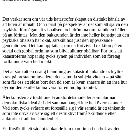
Det verkar som om vår tids katastrofer skapat en distinkt känsla av
att tiden är utmätt. Och i brist på perspektiv är det som att själva den
psykiska förmågan att visualisera och drömma om framtiden håller
på att förintas. Mot den bakgrunden är det inte heller konstigt att den
psykiska ohälsan har ökat, särskilt hos just den uppväxande
generationen. Det kan uppfattas som en förtvivlad reaktion på en
social och global ordning som blivit alltmer ohållbar. För trots att
katastroferna hopar sig tycks synen på individen som ett företag
fortfarande vara helt intakt.
Det är som att en osalig blandning av katastroftänkande och yttre
krav på prestation invaderat den samtida subjektiviteten – på sätt
som får oss att slösa bort den tid som är kvar, snarare än att inse hur
dyrbar den skulle kunna vara för en möjlig framtid.
Återkomsten av traditionella auktoritetsmodeller som utarmar
demokratiska ideal är i det sammanhanget inte helt överraskande.
Vad som tycks svårare att föreställa sig i vår samtid är ett tänkande
som inte drivs av vare sig ett destruktivt framåtskridande eller
auktoritär traditionsbundenhet.
Ett försök till ett sådant tänkande kan man finna i en bok av den