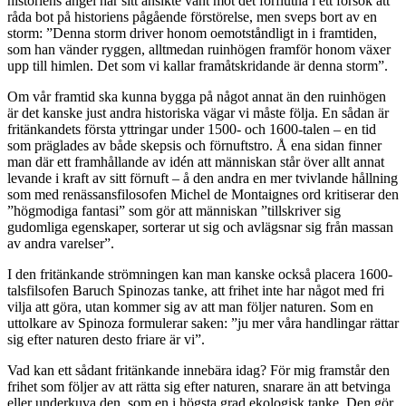
historiens ängel har sitt ansikte vänt mot det förflutna i ett försök att
råda bot på historiens pågående förstörelse, men sveps bort av en
storm: ”Denna storm driver honom oemotståndligt in i framtiden,
som han vänder ryggen, alltmedan ruinhögen framför honom växer
upp till himlen. Det som vi kallar framåtskridande är denna storm”.
Om vår framtid ska kunna bygga på något annat än den ruinhögen
är det kanske just andra historiska vägar vi måste följa. En sådan är
fritänkandets första yttringar under 1500- och 1600-talen – en tid
som präglades av både skepsis och förnuftstro. Å ena sidan finner
man där ett framhållande av idén att människan står över allt annat
levande i kraft av sitt förnuft – å den andra en mer tvivlande hållning
som med renässansfilosofen Michel de Montaignes ord kritiserar den
”högmodiga fantasi” som gör att människan ”tillskriver sig
gudomliga egenskaper, sorterar ut sig och avlägsnar sig från massan
av andra varelser”.
I den fritänkande strömningen kan man kanske också placera 1600-
talsfilsofen Baruch Spinozas tanke, att frihet inte har något med fri
vilja att göra, utan kommer sig av att man följer naturen. Som en
uttolkare av Spinoza formulerar saken: ”ju mer våra handlingar rättar
sig efter naturen desto friare är vi”.
Vad kan ett sådant fritänkande innebära idag? För mig framstår den
frihet som följer av att rätta sig efter naturen, snarare än att betvinga
eller underkuva den, som en i högsta grad ekologisk tanke. Den gör