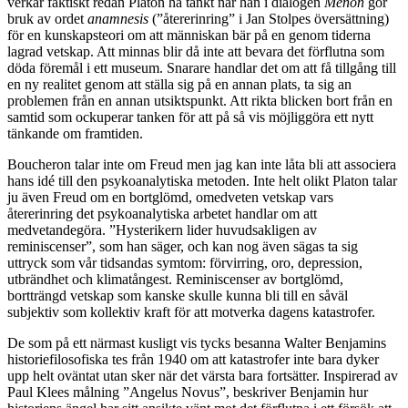
verkar faktiskt redan Platon ha tänkt när han i dialogen
Menon
gör
bruk av ordet
anamnesis
(”återerinring” i Jan Stolpes översättning)
för en kunskapsteori om att människan bär på en genom tiderna
lagrad vetskap. Att minnas blir då inte att bevara det förflutna som
döda föremål i ett museum. Snarare handlar det om att få tillgång till
en ny realitet genom att ställa sig på en annan plats, ta sig an
problemen från en annan utsiktspunkt. Att rikta blicken bort från en
samtid som ockuperar tanken för att på så vis möjliggöra ett nytt
tänkande om framtiden.
Boucheron talar inte om Freud men jag kan inte låta bli att associera
hans idé till den psykoanalytiska metoden. Inte helt olikt Platon talar
ju även Freud om en bortglömd, omedveten vetskap vars
återerinring det psykoanalytiska arbetet handlar om att
medvetandegöra. ”Hysterikern lider huvudsakligen av
reminiscenser”, som han säger, och kan nog även sägas ta sig
uttryck som vår tidsandas symtom: förvirring, oro, depression,
utbrändhet och klimatångest. Reminiscenser av bortglömd,
bortträngd vetskap som kanske skulle kunna bli till en såväl
subjektiv som kollektiv kraft för att motverka dagens katastrofer.
De som på ett närmast kusligt vis tycks besanna Walter Benjamins
historiefilosofiska tes från 1940 om att katastrofer inte bara dyker
upp helt oväntat utan sker när det värsta bara fortsätter. Inspirerad av
Paul Klees målning ”Angelus Novus”, beskriver Benjamin hur