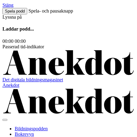
Hoppa
Stäng
till
Spela- och pausaknapp
Spela podd
innehåll
Lyssna på
Laddar podd...
00:00
00:00
Passerad tid-indikator
Det digitala bildningsmagasinet
Anekdot
Bildningspodden
Bokrevyn