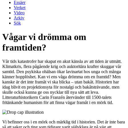
Essäer
Verket
Video
Arkiv
Sök
Vågar vi drömma om
framtiden?
Vår tids katastrofer har skapat en akut känsla av att tiden är utmätt.
Klimatkris, flera pågående krig och auktoritära krafter skuggar vår
samtid. Den psykiska ohälsan ökar lavinartat hos unga och många
känner hopplöshet. Kan vi ens våga drömma om en framtid? Men
kanske är det inte framåt vi ska blicka – utan bakåt. Historien har
idag blivit en projektionsyta för nostalgi och bakåtsträvande, men
skulle också kunna ge oss nycklar till nya sätt att leva.
Litteraturhistorikern Carin Franzén återvänder till 1500-talets
fritänkande humanism för att finna vägar framåt i en mörk tid.
Vi befinner oss i en mörk och märklig tid i historien. Det är inte bara
så att saker och ting som tidigare varit självklara är på väg att