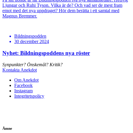
Ljungar och Ruhi Tyson. Vilka är de? Och vad ser de mest fram
emot med det nya uppdraget? Hör dem berätta i ett samtal med
Magnus Bremmer.
Bildningspodden
30 december 2024
Nyhet: Bildningspoddens nya röster
Synpunkter? Önskemål? Kritik?
Kontakta Anekdot
Om Anekdot
Facebook
Instagram
Integritetspolicy
Ämne