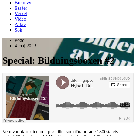
Bokrevyn
Essäer
Verket
Video
Arkiv
Sök
Podd
4 maj 2023
Special: Bildningsboxen #2
Vem var akrobaten och pr-snillet som förändrade 1800-talets