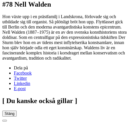
#78 Nell Walden
Hon växte upp i en prästfamilj i Landskrona, förlovade sig och
utbildade sig till organist. Så plötsligt bröt hon upp. Flyttlasset gick
till Berlin och den moderna avantgardistiska konstens epicentrum.
Nell Walden (1887–1975) är en av den svenska konsthistoriens stora
doldisar. Som en centralfigur på den expressionistiska tidskiften Der
Sturm blev hon en av tidens mest inflytelserika konstsamlare, innan
hon själv började odla ett eget konstnärskap. Waldens liv är en
fascinerande komplex historia i korsdraget mellan konservatism och
avantgardism, tradition och radikalitet.
Dela på
Facebook
Twitter
Linkedin
E-post
[ Du kanske också gillar ]
Stäng