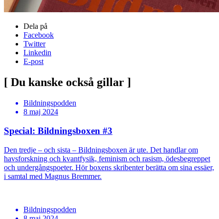
Dela på
Facebook
Twitter
Linkedin
E-post
[ Du kanske också gillar ]
Bildningspodden
8 maj 2024
Special: Bildningsboxen #3
Den tredje – och sista – Bildningsboxen är ute. Det handlar om
havsforskning och kvantfysik, feminism och rasism, ödesbegreppet
och undergångspoeter. Hör boxens skribenter berätta om sina essäer,
i samtal med Magnus Bremmer.
Bildningspodden
8 maj 2024