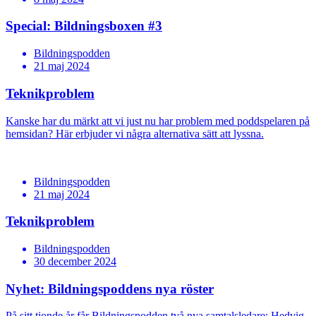
Special: Bildningsboxen #3
Bildningspodden
21 maj 2024
Teknikproblem
Kanske har du märkt att vi just nu har problem med poddspelaren på
hemsidan? Här erbjuder vi några alternativa sätt att lyssna.
Bildningspodden
21 maj 2024
Teknikproblem
Bildningspodden
30 december 2024
Nyhet: Bildningspoddens nya röster
På sitt tionde år får Bildningspodden två nya samtalsledare: Hedvig