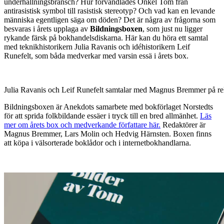
underhållningsbransch? Hur förvandlades Onkel Tom från
antirasistisk symbol till rasistisk stereotyp? Och vad kan en levande
människa egentligen säga om döden? Det är några av frågorna som
besvaras i årets upplaga av
Bildningsboxen
, som just nu ligger
rykande färsk på bokhandelsdiskarna. Här kan du höra ett samtal
med teknikhistorikern Julia Ravanis och idéhistorikern Leif
Runefelt, som båda medverkar med varsin essä i årets box.
Julia Ravanis och Leif Runefelt samtalar med Magnus Bremmer på rel
Bildningsboxen är Anekdots samarbete med bokförlaget Norstedts
för att sprida folkbildande essäer i tryck till en bred allmänhet.
Läs
mer om årets box och medverkande författare här.
Redaktörer är
Magnus Bremmer, Lars Molin och Hedvig Härnsten. Boxen finns
att köpa i välsorterade boklådor och i internetbokhandlarna.