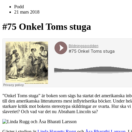
Podd
21 mars 2018
#75
Onkel Toms stuga
”Onkel Toms stuga” är boken som sägs ha startat det amerikanska inb
till den amerikanska litteraturens mest inflytelserika böcker. Under h
starkare kritik mot bokens stereotypa skildringar av svarta. Hur ska 
slaveriet? Och vad var det nu Abraham Lincoln sa?
Gäster i studion är
Linda Haverty Rugg
och
Åsa Bharathi Larsson
. L