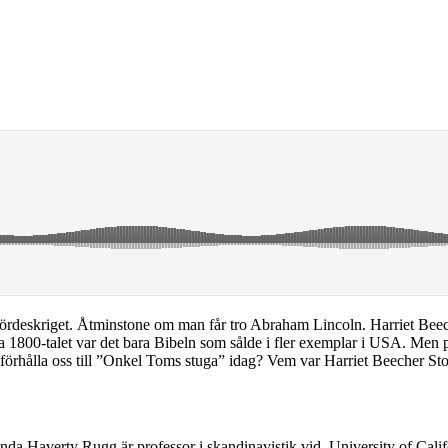
ördeskriget. Åtminstone om man får tro Abraham Lincoln. Harriet Beec
ela 1800-talet var det bara Bibeln som sålde i fler exemplar i USA. Men 
vi förhålla oss till ”Onkel Toms stuga” idag? Vem var Harriet Beecher S
inda Haverty Rugg är professor i skandinavistik vid University of Cali