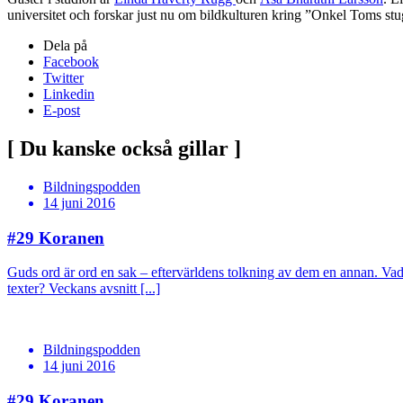
universitet och forskar just nu om bildkulturen kring ”Onkel Toms stu
Dela på
Facebook
Twitter
Linkedin
E-post
[ Du kanske också gillar ]
Bildningspodden
14 juni 2016
#29
Koranen
Guds ord är ord en sak – eftervärldens tolkning av dem en annan. Vad 
texter? Veckans avsnitt [...]
Bildningspodden
14 juni 2016
#29
Koranen