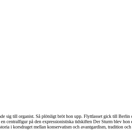
e sig till organist. Så plötsligt bröt hon upp. Flyttlasset gick till Be
n centralfigur på den expressionistiska tidskiften Der Sturm blev hon e
toria i korsdraget mellan konservatism och avantgardism, tradition och r