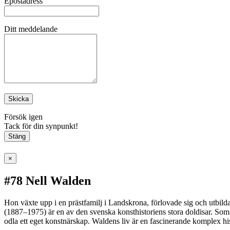
Epostadress
Ditt meddelande
Skicka
Försök igen
Tack för din synpunkt!
Stäng
×
#78 Nell Walden
Hon växte upp i en prästfamilj i Landskrona, förlovade sig och utbildad
(1887–1975) är en av den svenska konsthistoriens stora doldisar. Som e
odla ett eget konstnärskap. Waldens liv är en fascinerande komplex his