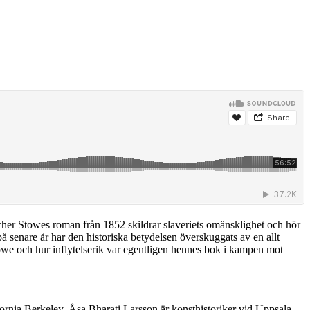
her Stowes roman från 1852 skildrar slaveriets omänsklighet och hör
på senare år har den historiska betydelsen överskuggats av en allt
towe och hur inflytelserik var egentligen hennes bok i kampen mot
fornia Berkeley. Åsa Bharati Larsson är konsthistoriker vid Uppsala