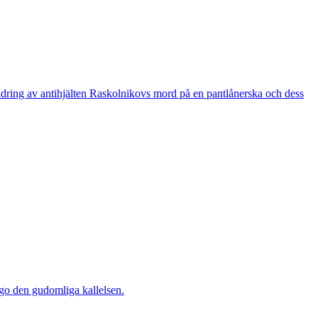
kildring av antihjälten Raskolnikovs mord på en pantlånerska och dess
go den gudomliga kallelsen.