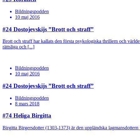
Bildningspodden
10 maj 2016
#24
Dostojevskijs ”Brott och straff”
Brott och straff har kallats den första psykologiska thrillern och vär
rättsliga och [...]
Bildningspodden
10 maj 2016
#24
Dostojevskijs ”Brott och straff”
Bildningspodden
8 mars 2018
#74
Heliga Birgitta
Birgitta Birgersdotter (1303-1373) är den uppländska lagmansdottern