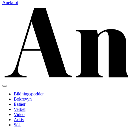
Anekdot
Bildningspodden
Bokrevyn
Essäer
Verket
Video
Arkiv
Sök