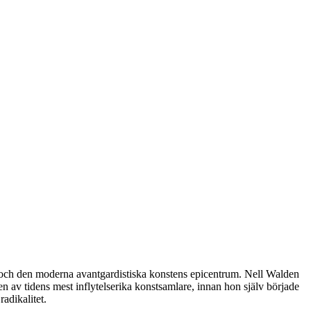
rlin och den moderna avantgardistiska konstens epicentrum. Nell Walden
n av tidens mest inflytelserika konstsamlare, innan hon själv började
adikalitet.