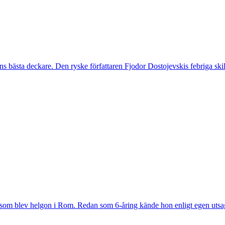
ldens bästa deckare. Den ryske författaren Fjodor Dostojevskis febriga s
 som blev helgon i Rom. Redan som 6-åring kände hon enligt egen utsa