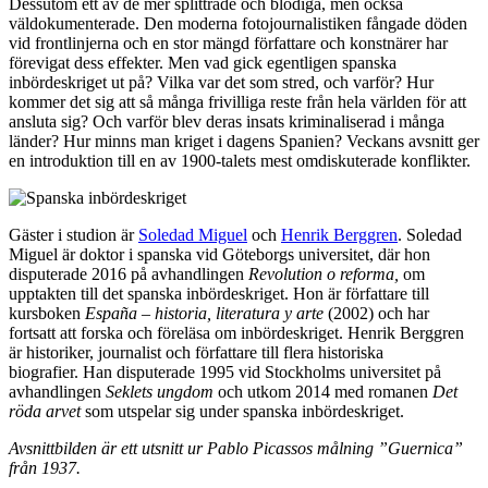
Dessutom ett av de mer splittrade och blodiga, men också
väldokumenterade. Den moderna fotojournalistiken fångade döden
vid frontlinjerna och en stor mängd författare och konstnärer har
förevigat dess effekter. Men vad gick egentligen spanska
inbördeskriget ut på? Vilka var det som stred, och varför? Hur
kommer det sig att så många frivilliga reste från hela världen för att
ansluta sig? Och varför blev deras insats kriminaliserad i många
länder? Hur minns man kriget i dagens Spanien? Veckans avsnitt ger
en introduktion till en av 1900-talets mest omdiskuterade konflikter.
Gäster i studion är
Soledad Miguel
och
Henrik Berggren
. Soledad
Miguel är doktor i spanska vid Göteborgs universitet, där hon
disputerade 2016 på avhandlingen
Revolution o reforma,
om
upptakten till det spanska inbördeskriget. Hon är författare till
kursboken
España – historia, literatura y arte
(2002) och har
fortsatt att forska och föreläsa om inbördeskriget. Henrik Berggren
är historiker, journalist och författare till flera historiska
biografier. Han disputerade 1995 vid Stockholms universitet på
avhandlingen
Seklets ungdom
och utkom 2014 med romanen
Det
röda arvet
som utspelar sig under spanska inbördeskriget.
Avsnittbilden är ett utsnitt ur Pablo Picassos målning ”Guernica”
från 1937.