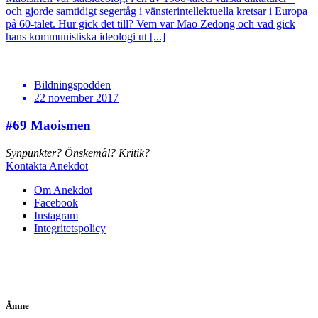
och gjorde samtidigt segertåg i vänsterintellektuella kretsar i Europa
på 60-talet. Hur gick det till? Vem var Mao Zedong och vad gick
hans kommunistiska ideologi ut [...]
Bildningspodden
22 november 2017
#69
Maoismen
Synpunkter? Önskemål? Kritik?
Kontakta Anekdot
Om Anekdot
Facebook
Instagram
Integritetspolicy
Ämne