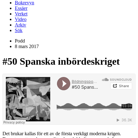
Bokrevyn
Essäer
Verket
Video
Arkiv
Sök
Podd
8 mars 2017
#50
Spanska inbördeskriget
Det brukar kallas för ett av de första verkligt moderna krigen.