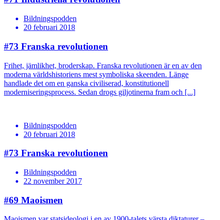
Bildningspodden
20 februari 2018
#73
Franska revolutionen
Frihet, jämlikhet, broderskap. Franska revolutionen är en av den
moderna världshistoriens mest symboliska skeenden. Länge
handlade det om en ganska civiliserad, konstitutionell
moderniseringsprocess. Sedan drogs giljotinerna fram och [...]
Bildningspodden
20 februari 2018
#73
Franska revolutionen
Bildningspodden
22 november 2017
#69
Maoismen
Maoismen var statsideologi i en av 1900-talets värsta diktaturer –