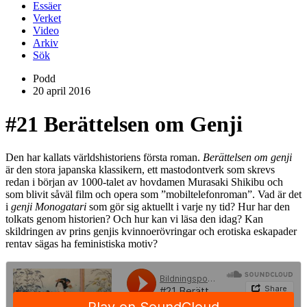
Essäer
Verket
Video
Arkiv
Sök
Podd
20 april 2016
#21
Berättelsen om Genji
Den har kallats världshistoriens första roman.
Berättelsen om genji
är den stora japanska klassikern, ett mastodontverk som skrevs
redan i början av 1000-talet av hovdamen Murasaki Shikibu och
som blivit såväl film och opera som ”mobiltelefonroman”. Vad är det
i
genji Monogatari
som gör sig aktuellt i varje ny tid? Hur har den
tolkats genom historien? Och hur kan vi läsa den idag? Kan
skildringen av prins genjis kvinnoerövringar och erotiska eskapader
rentav sägas ha feministiska motiv?