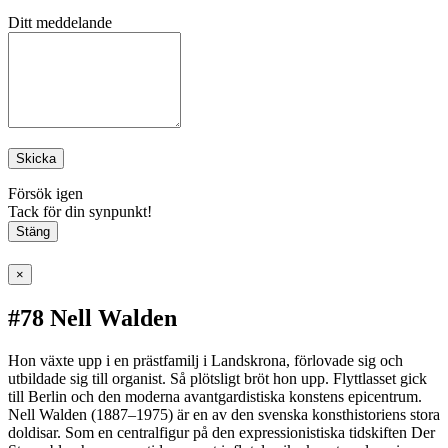
Ditt meddelande
Skicka
Försök igen
Tack för din synpunkt!
Stäng
×
#78 Nell Walden
Hon växte upp i en prästfamilj i Landskrona, förlovade sig och
utbildade sig till organist. Så plötsligt bröt hon upp. Flyttlasset gick
till Berlin och den moderna avantgardistiska konstens epicentrum.
Nell Walden (1887–1975) är en av den svenska konsthistoriens stora
doldisar. Som en centralfigur på den expressionistiska tidskiften Der