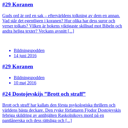
#29
Koranen
Guds ord är ord en sak – eftervärldens tolkning av dem en annan.
Vad står det egentligen i koranen? Hur olika har dess suror och
verser tolkats? Vilken är bokens viktigaste skillnad mot Bibeln och
andra heliga texter? Veckans avsnitt [...]
Bildningspodden
14 juni 2016
#29
Koranen
Bildningspodden
10 maj 2016
#24
Dostojevskijs ”Brott och straff”
Brott och straff har kallats den första psykologiska thrillern och
världens bästa deckare. Den ryske författaren Fjodor Dostojevskis
febriga skildring av antihjälten Raskolnikovs mord på en
pantlånerska och dess rättsliga och [...]