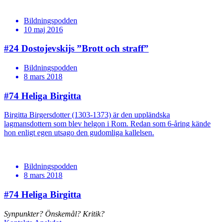
Bildningspodden
10 maj 2016
#24
Dostojevskijs ”Brott och straff”
Bildningspodden
8 mars 2018
#74
Heliga Birgitta
Birgitta Birgersdotter (1303-1373) är den uppländska
lagmansdottern som blev helgon i Rom. Redan som 6-åring kände
hon enligt egen utsago den gudomliga kallelsen.
Bildningspodden
8 mars 2018
#74
Heliga Birgitta
Synpunkter? Önskemål? Kritik?