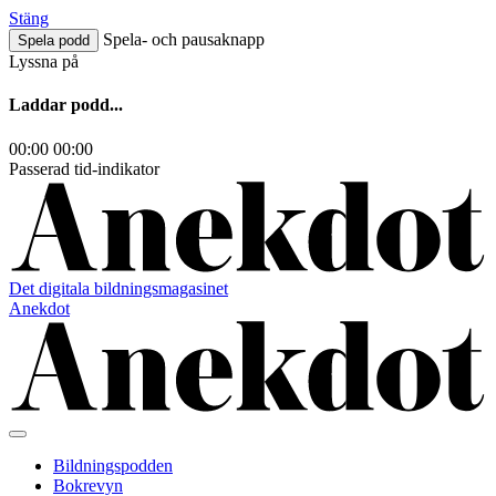
Hoppa
Stäng
till
Spela- och pausaknapp
Spela podd
innehåll
Lyssna på
Laddar podd...
00:00
00:00
Passerad tid-indikator
Det digitala bildningsmagasinet
Anekdot
Bildningspodden
Bokrevyn