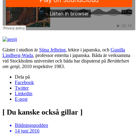
Gäster i studion är
Stina Jelbring
, lektor i japanska, och
Gunilla
Lindberg-Wada
, professor emerita i japanska. Båda är verksamma
vid Stockholms universitet och båda har disputerat på
Berättelsen
om genji
, 2010 respektive 1983.
Dela på
Facebook
Twitter
Linkedin
E-post
[ Du kanske också gillar ]
Bildningspodden
14 juni 2016