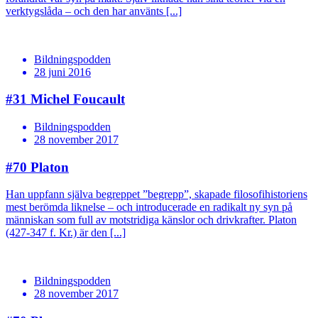
verktygslåda – och den har använts [...]
Bildningspodden
28 juni 2016
#31
Michel Foucault
Bildningspodden
28 november 2017
#70
Platon
Han uppfann själva begreppet ”begrepp”, skapade filosofihistoriens
mest berömda liknelse – och introducerade en radikalt ny syn på
människan som full av motstridiga känslor och drivkrafter. Platon
(427-347 f. Kr.) är den [...]
Bildningspodden
28 november 2017