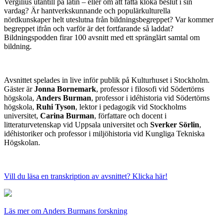
Vergilius utantill på latin – eller om att fatta kloka beslut i sin
vardag? Är hantverkskunnande och populärkulturella
nördkunskaper helt uteslutna från bildningsbegreppet? Var kommer
begreppet ifrån och varför är det fortfarande så laddat?
Bildningspodden firar 100 avsnitt med ett spränglärt samtal om
bildning.
Avsnittet spelades in live inför publik på Kulturhuset i Stockholm.
Gäster är
Jonna Bornemark
, professor i filosofi vid Södertörns
högskola,
Anders Burman
, professor i idéhistoria vid Södertörns
högskola,
Ruhi Tyson
, lektor i pedagogik vid Stockholms
universitet,
Carina Burman
, författare och docent i
litteraturvetenskap vid Uppsala universitet och
Sverker Sörlin
,
idéhistoriker och professor i miljöhistoria vid Kungliga Tekniska
Högskolan.
Vill du läsa en transkription av avsnittet? Klicka här!
Läs mer om Anders Burmans forskning