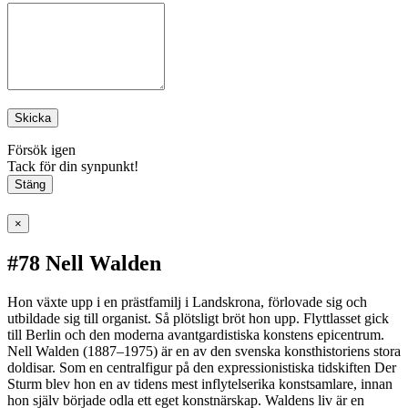
Skicka
Försök igen
Tack för din synpunkt!
Stäng
×
#78 Nell Walden
Hon växte upp i en prästfamilj i Landskrona, förlovade sig och
utbildade sig till organist. Så plötsligt bröt hon upp. Flyttlasset gick
till Berlin och den moderna avantgardistiska konstens epicentrum.
Nell Walden (1887–1975) är en av den svenska konsthistoriens stora
doldisar. Som en centralfigur på den expressionistiska tidskiften Der
Sturm blev hon en av tidens mest inflytelserika konstsamlare, innan
hon själv började odla ett eget konstnärskap. Waldens liv är en