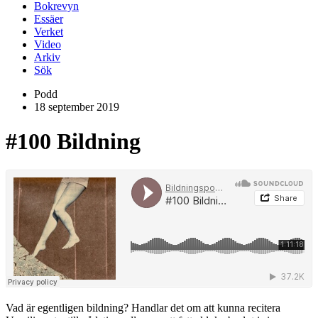
Bokrevyn
Essäer
Verket
Video
Arkiv
Sök
Podd
18 september 2019
#100
Bildning
Vad är egentligen bildning? Handlar det om att kunna recitera