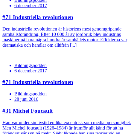
Bildningspodden
6 december 2017
#71
Industriella revolutionen
Den industriella revolutionen är historiens mest genomgripande
samhällsförändring. Efter 10 000 år av jordbruk blev industrins
maskiner på bara några hundra år samhällets motor. Effekterna var
dramatiska och handlar om alltifrån [...]
Bildningspodden
6 december 2017
#71
Industriella revolutionen
Bildningspodden
28 juni 2016
#31
Michel Foucault
Han var under sin livstid en lika excentrisk som medial personlighet.
Men Michel foucault (1926–1984) är framför allt känd för att ha
förändrat vår syn på makt. Själv liknade han sina teorier vid en